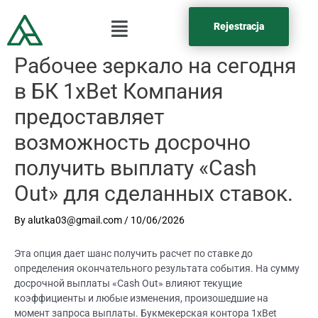
Rejestracja
Рабочее зеркало на сегодня
в БК 1xBet Компания
предоставляет
возможность досрочно
получить выплату «Cash
Out» для сделанных ставок.
By
alutka03@gmail.com
/
10/06/2026
Эта опция дает шанс получить расчет по ставке до
определения окончательного результата события. На сумму
досрочной выплаты «Cash Out» влияют текущие
коэффициенты и любые изменения, произошедшие на
момент запроса выплаты. Букмекерская контора 1xBet