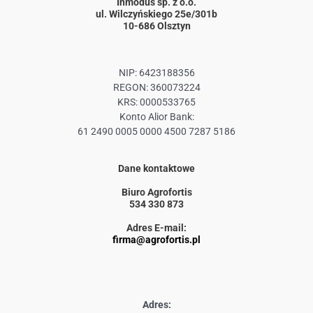
Inmodus sp. z o.o.
ul. Wilczyńskiego 25e/301b
10-686 Olsztyn
NIP: 6423188356
REGON: 360073224
KRS: 0000533765
Konto Alior Bank:
61 2490 0005 0000 4500 7287 5186
Dane kontaktowe
Biuro Agrofortis
534 330 873
Adres E-mail:
firma@agrofortis.pl
Adres: