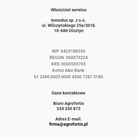
Właściciel serwisu
Inmodus sp. z o.o.
ul. Wilczyńskiego 25e/301b
10-686 Olsztyn
NIP: 6423188356
REGON: 360073224
KRS: 0000533765
Konto Alior Bank:
61 2490 0005 0000 4500 7287 5186
Dane kontaktowe
Biuro Agrofortis
534 330 873
Adres E-mail:
firma@agrofortis.pl