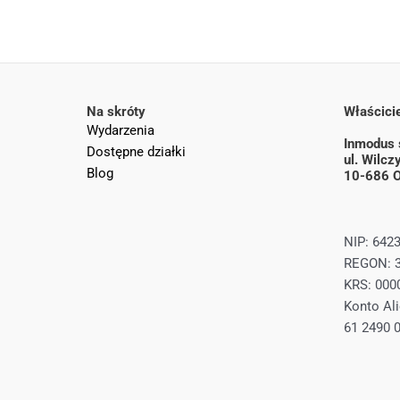
Na skróty
Właścicie
Wydarzenia
Inmodus s
Dostępne działki
ul. Wilc
Blog
10-686 O
NIP: 642
REGON: 
KRS: 000
Konto Ali
61 2490 