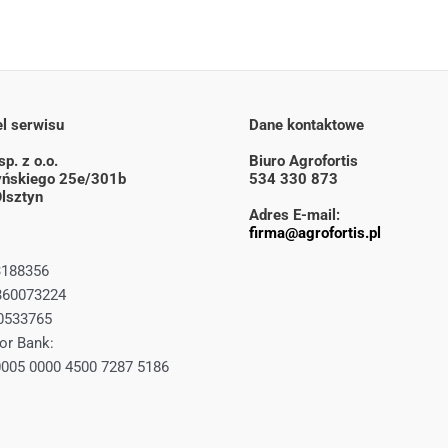
l serwisu
Dane kontaktowe
p. z o.o.
Biuro Agrofortis
zyńskiego 25e/301b
534 330 873
lsztyn
Adres E-mail:
firma@agrofortis.pl
3188356
360073224
0533765
or Bank:
0005 0000 4500 7287 5186