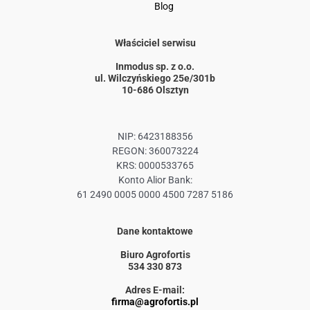
Blog
Właściciel serwisu
Inmodus sp. z o.o.
ul. Wilczyńskiego 25e/301b
10-686 Olsztyn
NIP: 6423188356
REGON: 360073224
KRS: 0000533765
Konto Alior Bank:
61 2490 0005 0000 4500 7287 5186
Dane kontaktowe
Biuro Agrofortis
534 330 873
Adres E-mail:
firma@agrofortis.pl