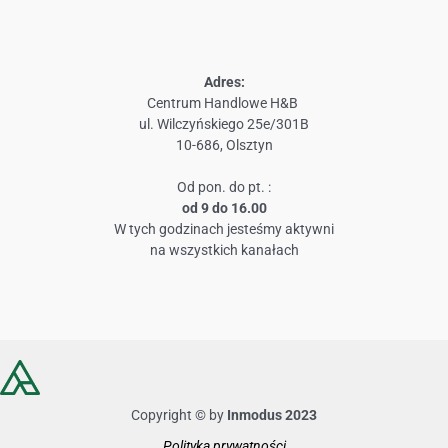
Adres:
Centrum Handlowe H&B
ul. Wilczyńskiego 25e/301B
10-686, Olsztyn
Od pon. do pt. :
od 9 do 16.00
W tych godzinach jesteśmy aktywni
na wszystkich kanałach
Copyright © by
Inmodus 2023
Polityka prywatności