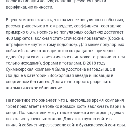
после активации нельзя; сначала требуется пройти
верификацию личности.
В целом можно сказать, что на менее популярных событиях,
рассматриваемых в этом разделе, коэффициент составляет
примерно 6-8%. Роспись на популярных событиях достигает
400 маркетов, включая статистические показатели (броски,
штрафные минуты и тому подобное). Для менее популярных
событий количество вариантов сокращается примерно
вдвое (а для самых экзотических лиг может ограничиваться
только исходами), форами и тоталами. В 2018 году
букмекерская компания была удостоена награды SBC в
Лондоне в категории «Восходящая звезда инноваций в
спортивном беттинге». Достаточно просто разрешить
автоматическое обновление.
На практике это означает, что В настоящее время компания
1xbet предлагает не только возможность заключать пари на
спорт. Пользователи могут также вывести выигрыш, сделав
несколько успешных ставок. Для этого нужно войти в
личный кабинет через зеркало сайта букмекерской конторы.