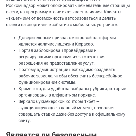
Роскомнадзор может блокировать нежелательные страницы
в сети, на программу это не оказывает влияния. Клиенты
«1хБет» имеют возможность авторизоваться и делать
ставки на спортивные события с мобильных устройств.
Доверительным признаком игровой платформы
является наличие лицензии Кюрасао.
Портал заблокирован провайдерами и
регулирующими органами из-за отсутствия
разрешения на предоставление услуг.
Поэтому администрации необходимо создавать
рабочие зеркала, чтобы обеспечить бесперебойное
функционирование системы.
Кроме того, для удобства выбраны рубрики, которые
организованы в алфавитном порядке.
Зеркало букмекерской конторы 1хбет —
функционирующее в данный момент, позволяет
совершать ставки даже без доступа к официальному
сайту.
Является ли безопасным