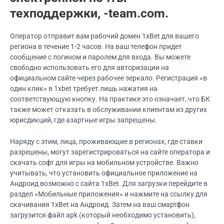
техподдержки, -team.com.
Оператор отправит вам рабочий домен 1xBet для вашего
региона в течение 1-2 часов. На ваш телефон придет
сообщение с логином и паролем для входа. Вы можете
свободно использовать его для авторизации на
официальном сайте через рабочее зеркало. Регистрация «в
один клик» в 1xbet требует лишь нажатия на
соответствующую кнопку. На практике это означает, что БК
также может отказать в обслуживании клиентам из других
юрисдикций, где азартные игры запрещены.
Наряду с этим, лица, проживающие в регионах, где ставки
разрешены, могут зарегистрироваться на сайте оператора и
скачать софт для игры на мобильном устройстве. Важно
учитывать, что установить официальное приложение на
Андроид возможно с сайта 1xBet. Для загрузки перейдите в
раздел «Мобильные приложения» и нажмите на ссылку для
скачивания 1xBet на Андроид. Затем на ваш смартфон
загрузится файл apk (который необходимо установить),