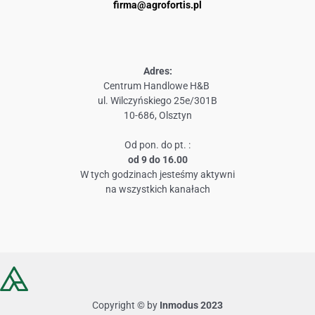
firma@agrofortis.pl
Adres:
Centrum Handlowe H&B
ul. Wilczyńskiego 25e/301B
10-686, Olsztyn
Od pon. do pt. :
od 9 do 16.00
W tych godzinach jesteśmy aktywni
na wszystkich kanałach
Copyright © by
Inmodus 2023