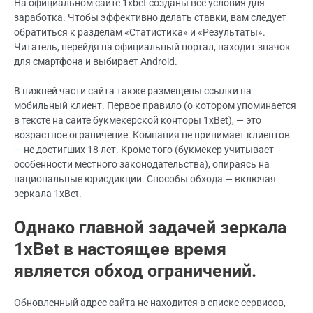
На официальном сайте 1xbet созданы все условия для
заработка. Чтобы эффективно делать ставки, вам следует
обратиться к разделам «Статистика» и «Результаты».
Читатель, перейдя на официальный портал, находит значок
для смартфона и выбирает Android.
В нижней части сайта также размещены ссылки на
мобильный клиент. Первое правило (о котором упоминается
в тексте на сайте букмекерской конторы 1xBet), — это
возрастное ограничение. Компания не принимает клиентов
— не достигших 18 лет. Кроме того (букмекер учитывает
особенности местного законодательства), опираясь на
национальные юрисдикции. Способы обхода — включая
зеркала 1xBet.
Однако главной задачей зеркала
1xBet в настоящее время
является обход ограничений.
Обновленный адрес сайта не находится в списке сервисов,