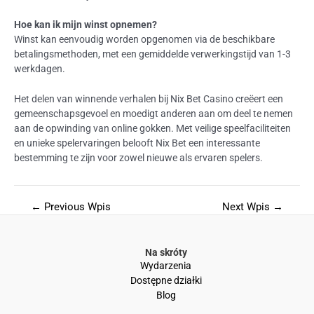
Hoe kan ik mijn winst opnemen?
Winst kan eenvoudig worden opgenomen via de beschikbare
betalingsmethoden, met een gemiddelde verwerkingstijd van 1-3
werkdagen.
Het delen van winnende verhalen bij Nix Bet Casino creëert een
gemeenschapsgevoel en moedigt anderen aan om deel te nemen
aan de opwinding van online gokken. Met veilige speelfaciliteiten
en unieke spelervaringen belooft Nix Bet een interessante
bestemming te zijn voor zowel nieuwe als ervaren spelers.
←
Previous Wpis
Next Wpis
→
Na skróty
Wydarzenia
Dostępne działki
Blog