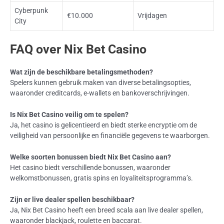
Cyberpunk
€10.000
Vrijdagen
City
FAQ over Nix Bet Casino
Wat zijn de beschikbare betalingsmethoden?
Spelers kunnen gebruik maken van diverse betalingsopties,
waaronder creditcards, e-wallets en bankoverschrijvingen.
Is Nix Bet Casino veilig om te spelen?
Ja, het casino is gelicentieerd en biedt sterke encryptie om de
veiligheid van persoonlijke en financiële gegevens te waarborgen.
Welke soorten bonussen biedt Nix Bet Casino aan?
Het casino biedt verschillende bonussen, waaronder
welkomstbonussen, gratis spins en loyaliteitsprogramma’s.
Zijn er live dealer spellen beschikbaar?
Ja, Nix Bet Casino heeft een breed scala aan live dealer spellen,
waaronder blackjack, roulette en baccarat.