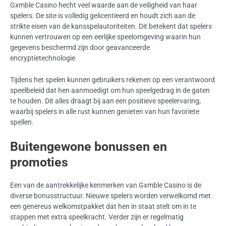
Gxmble Casino hecht veel waarde aan de veiligheid van haar
spelers. De site is volledig gelicentieerd en houdt zich aan de
strikte eisen van de kansspelautoriteiten. Dit betekent dat spelers
kunnen vertrouwen op een eerlijke speelomgeving waarin hun
gegevens beschermd zijn door geavanceerde
encryptietechnologie.
Tijdens het spelen kunnen gebruikers rekenen op een verantwoord
speelbeleid dat hen aanmoedigt om hun speelgedrag in de gaten
te houden. Dit alles draagt bij aan een positieve speelervaring,
waarbij spelers in alle rust kunnen genieten van hun favoriete
spellen.
Buitengewone bonussen en
promoties
Een van de aantrekkelijke kenmerken van Gxmble Casino is de
diverse bonusstructuur. Nieuwe spelers worden verwelkomd met
een genereus welkomstpakket dat hen in staat stelt om in te
stappen met extra speelkracht. Verder zijn er regelmatig