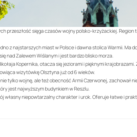
ych przeszłość sięga czasów wojny polsko-krzyżackiej. Region ten
edno z najstarszych miast w Polsce i dawna stolica Warmii. Ma
ię nad Zalewem Wiślanym i jest bardzo blisko morza.
 Mikołaja Kopernika, otacza się jeziorami i pięknymi krajobrazam
nowiąca wizytówkę Olsztyna już od 6 wieków.
u nie tylko wojnę, ale też obecność Armii Czerwonej, zachował
który jest najwyższym budynkiem w Reszlu.
 własny niepowtarzalny charakter i urok. Oferuje łatwe i prak