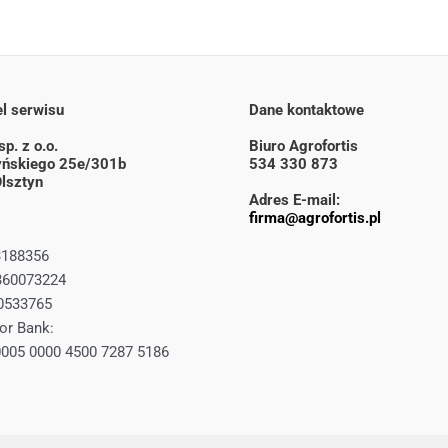
l serwisu
Dane kontaktowe
p. z o.o.
Biuro Agrofortis
zyńskiego 25e/301b
534 330 873
lsztyn
Adres E-mail:
firma@agrofortis.pl
3188356
360073224
0533765
or Bank:
0005 0000 4500 7287 5186