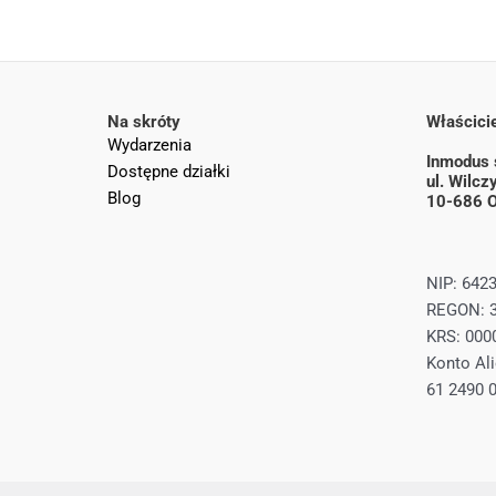
Na skróty
Właścicie
Wydarzenia
Inmodus s
Dostępne działki
ul. Wilc
Blog
10-686 O
NIP: 642
REGON: 
KRS: 000
Konto Ali
61 2490 