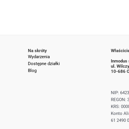
Na skróty
Właścicie
Wydarzenia
Inmodus s
Dostępne działki
ul. Wilc
Blog
10-686 O
NIP: 642
REGON: 
KRS: 000
Konto Ali
61 2490 