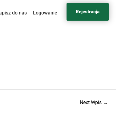
Rejestracja
apisz do nas
Logowanie
Next Wpis
→