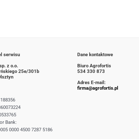
l serwisu
Dane kontaktowe
p. z o.o.
Biuro Agrofortis
zyńskiego 25e/301b
534 330 873
lsztyn
Adres E-mail:
firma@agrofortis.pl
3188356
360073224
0533765
or Bank:
0005 0000 4500 7287 5186