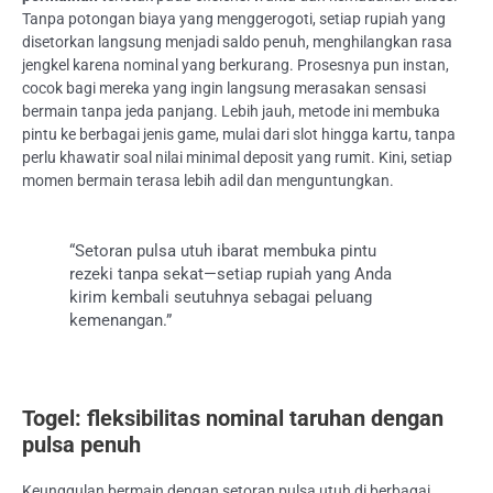
Tanpa potongan biaya yang menggerogoti, setiap rupiah yang
disetorkan langsung menjadi saldo penuh, menghilangkan rasa
jengkel karena nominal yang berkurang. Prosesnya pun instan,
cocok bagi mereka yang ingin langsung merasakan sensasi
bermain tanpa jeda panjang. Lebih jauh, metode ini membuka
pintu ke berbagai jenis game, mulai dari slot hingga kartu, tanpa
perlu khawatir soal nilai minimal deposit yang rumit. Kini, setiap
momen bermain terasa lebih adil dan menguntungkan.
“Setoran pulsa utuh ibarat membuka pintu
rezeki tanpa sekat—setiap rupiah yang Anda
kirim kembali seutuhnya sebagai peluang
kemenangan.”
Togel: fleksibilitas nominal taruhan dengan
pulsa penuh
Keunggulan bermain dengan setoran pulsa utuh di berbagai