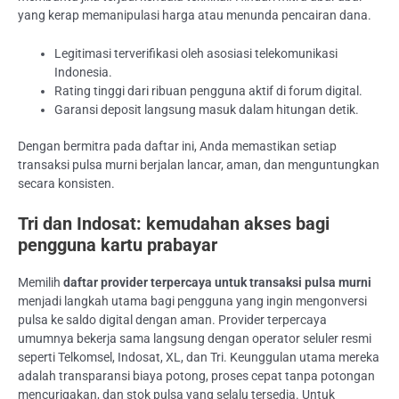
yang kerap memanipulasi harga atau menunda pencairan dana.
Legitimasi terverifikasi oleh asosiasi telekomunikasi
Indonesia.
Rating tinggi dari ribuan pengguna aktif di forum digital.
Garansi deposit langsung masuk dalam hitungan detik.
Dengan bermitra pada daftar ini, Anda memastikan setiap
transaksi pulsa murni berjalan lancar, aman, dan menguntungkan
secara konsisten.
Tri dan Indosat: kemudahan akses bagi
pengguna kartu prabayar
Memilih
daftar provider terpercaya untuk transaksi pulsa murni
menjadi langkah utama bagi pengguna yang ingin mengonversi
pulsa ke saldo digital dengan aman. Provider terpercaya
umumnya bekerja sama langsung dengan operator seluler resmi
seperti Telkomsel, Indosat, XL, dan Tri. Keunggulan utama mereka
adalah transparansi biaya potong, proses cepat tanpa potongan
mencurigakan, dan stok pulsa yang selalu tersedia. Untuk