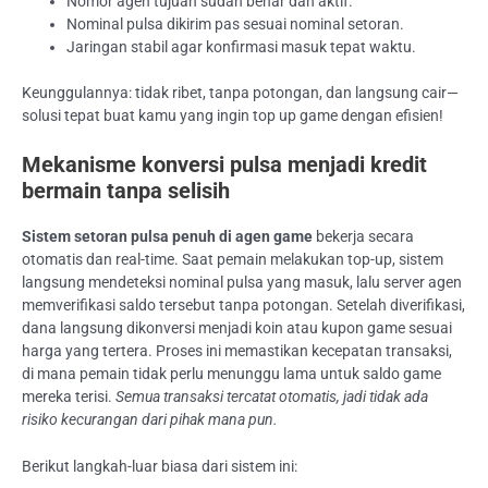
Nomor agen tujuan sudah benar dan aktif.
Nominal pulsa dikirim pas sesuai nominal setoran.
Jaringan stabil agar konfirmasi masuk tepat waktu.
Keunggulannya: tidak ribet, tanpa potongan, dan langsung cair—
solusi tepat buat kamu yang ingin top up game dengan efisien!
Mekanisme konversi pulsa menjadi kredit
bermain tanpa selisih
Sistem setoran pulsa penuh di agen game
bekerja secara
otomatis dan real-time. Saat pemain melakukan top-up, sistem
langsung mendeteksi nominal pulsa yang masuk, lalu server agen
memverifikasi saldo tersebut tanpa potongan. Setelah diverifikasi,
dana langsung dikonversi menjadi koin atau kupon game sesuai
harga yang tertera. Proses ini memastikan kecepatan transaksi,
di mana pemain tidak perlu menunggu lama untuk saldo game
mereka terisi.
Semua transaksi tercatat otomatis, jadi tidak ada
risiko kecurangan dari pihak mana pun.
Berikut langkah-luar biasa dari sistem ini: