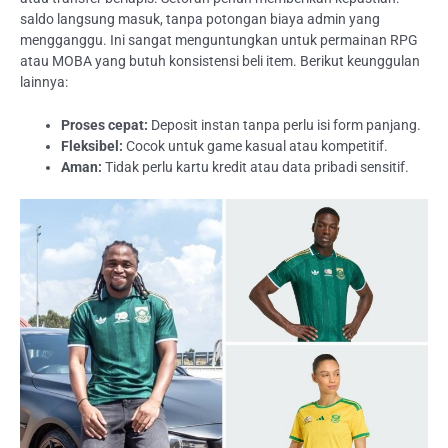
saldo langsung masuk, tanpa potongan biaya admin yang
mengganggu. Ini sangat menguntungkan untuk permainan RPG
atau MOBA yang butuh konsistensi beli item. Berikut keunggulan
lainnya:
Proses cepat:
Deposit instan tanpa perlu isi form panjang.
Fleksibel:
Cocok untuk game kasual atau kompetitif.
Aman:
Tidak perlu kartu kredit atau data pribadi sensitif.