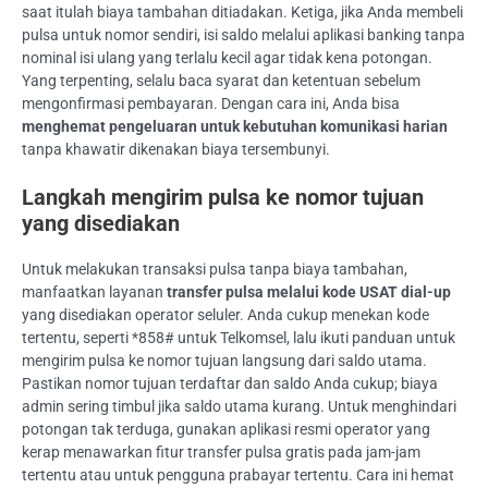
saat itulah biaya tambahan ditiadakan. Ketiga, jika Anda membeli
pulsa untuk nomor sendiri, isi saldo melalui aplikasi banking tanpa
nominal isi ulang yang terlalu kecil agar tidak kena potongan.
Yang terpenting, selalu baca syarat dan ketentuan sebelum
mengonfirmasi pembayaran. Dengan cara ini, Anda bisa
menghemat pengeluaran untuk kebutuhan komunikasi harian
tanpa khawatir dikenakan biaya tersembunyi.
Langkah mengirim pulsa ke nomor tujuan
yang disediakan
Untuk melakukan transaksi pulsa tanpa biaya tambahan,
manfaatkan layanan
transfer pulsa melalui kode USAT dial-up
yang disediakan operator seluler. Anda cukup menekan kode
tertentu, seperti *858# untuk Telkomsel, lalu ikuti panduan untuk
mengirim pulsa ke nomor tujuan langsung dari saldo utama.
Pastikan nomor tujuan terdaftar dan saldo Anda cukup; biaya
admin sering timbul jika saldo utama kurang. Untuk menghindari
potongan tak terduga, gunakan aplikasi resmi operator yang
kerap menawarkan fitur transfer pulsa gratis pada jam-jam
tertentu atau untuk pengguna prabayar tertentu. Cara ini hemat