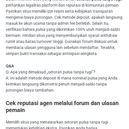
perhatikan legalitas platform dan reputasi di komunitas pemain.
Pastikan situs memiliki izin resmi serta kebijakan transparan
mengenai biaya potongan. Cek metode deposit, apakah langsung
masuk ke akun utama tanpa admin fee berlebih. Selain itu,
verifikasi bahwa pulsa yang dikirimkan 100% utuh menjadi saldo
bermain. Hindari situs yang menyembunyikan syarat withdraw
rumit atau batas turnover tinggi. Gunakan forum diskusi untuk
membaca ulasan pengguna lain sebelum mendaftar. Terakhir,
simpan bukti transaksi sebagai antisipasi sengketa.
Q&A
Q: Apa yang dimaksud „setoran pulsa tanpa rugi”?
A: Ini adalah metode deposit di mana nominal pulsa yang Anda
kirimkan langsung dikonversi penuh menjadi saldo tanpa
potongan biaya tambahan.
Cek reputasi agen melalui forum dan ulasan
pemain
Memilih situs yang menawarkan setoran pulsa tanpa rugi
memerlukan ketelitian ekstra. Pastikan Anda hanya