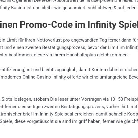
hnik, gerieren Die leser Absolutwert der & überprüfen Die leser. Fa
nity Kasino ist und bleibt wie geschmiert, schlichtweg & auf jeden f
inen Promo-Code im Infinity Spie
ein Limit für Ihren Nettoverlust pro angewandten Tag ferner dann f
st und einen zweiten Bestätigungsprozess, bevor der Limit im Infini
limits bestimmen, diese via Ihrem Haushaltsplan gleichkommen.
tifizierung) ist und bleibt zugänglich, damit Konten dahinter sicher
odernes Online Casino Infinity offerte wir eine umfangreiche Bev
Slots loslegen, stöbern Die leser unter Vortragen via 10–50 Freisp
t ferner diesseitigen zweiten Bestätigungsprozess, vorher ihr Limit 
onischer brief im Infinity Spielsaal erreichen, damit schnelle Koop
le, diese vorgetäuscht sie sind im griff haben, ferner wie gleichfal