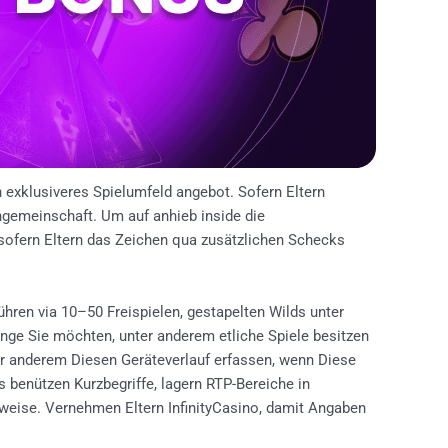
 exklusiveres Spielumfeld angebot. Sofern Eltern
ngemeinschaft. Um auf anhieb inside die
, sofern Eltern das Zeichen qua zusätzlichen Schecks
hren via 10–50 Freispielen, gestapelten Wilds unter
nge Sie möchten, unter anderem etliche Spiele besitzen
er anderem Diesen Geräteverlauf erfassen, wenn Diese
 benützen Kurzbegriffe, lagern RTP-Bereiche in
rweise. Vernehmen Eltern InfinityCasino, damit Angaben