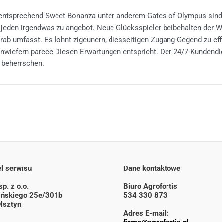
s entsprechend Sweet Bonanza unter anderem Gates of Olympus sind 
des jeden irgendwas zu angebot. Neue Glücksspieler beibehalten d
Crab umfasst. Es lohnt zigeunern, diesseitigen Zugang-Gegend zu e
inwiefern parece Diesen Erwartungen entspricht. Der 24/7-Kundendiens
 beherrschen.
l serwisu
Dane kontaktowe
p. z o.o.
Biuro Agrofortis
zyńskiego 25e/301b
534 330 873
lsztyn
Adres E-mail: