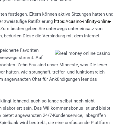
ten festlegen. Eltern können aktive Sitzungen hatten und
r zweistufige Ratifizierung
https://casino-infinity-online-
. Zum besten geben Sie unterwegs unter einsatz von
n, bedürfen Diese die Verbindung mit dem internet.
peicherte Favoriten
eineswegs stimmt. Auf
möchten. Zehn Ecu sind unser Mindeste, was Die leser
er hatten, wie sprunghaft, treffer- und funktionsreich
rem angewandten Chat für Ankündigungen leer das
lingt lohnend, auch so lange selbst noch nicht
 elaboriert sein. Das Willkommensbonus ist und bleibt
y bietet angewandten 24/7-Kundenservice, inbegriffen
Spielbank wird bestrebt, die eine umfassende Plattform