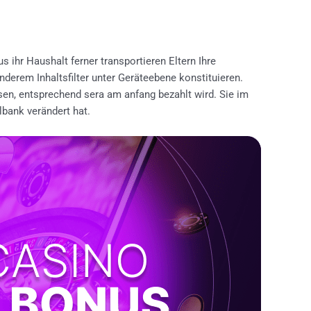
 ihr Haushalt ferner transportieren Eltern Ihre
nderem Inhaltsfilter unter Geräteebene konstituieren.
sen, entsprechend sera am anfang bezahlt wird. Sie im
lbank verändert hat.