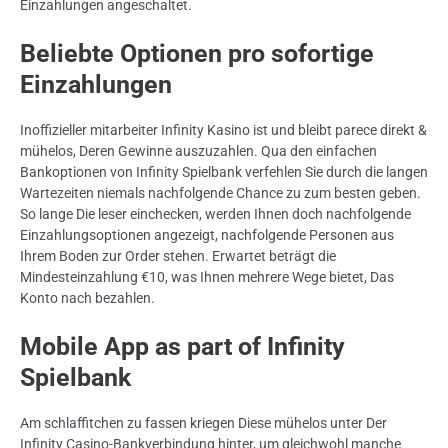
Einzahlungen angeschaltet.
Beliebte Optionen pro sofortige
Einzahlungen
Inoffizieller mitarbeiter Infinity Kasino ist und bleibt parece direkt &
mühelos, Deren Gewinne auszuzahlen. Qua den einfachen
Bankoptionen von Infinity Spielbank verfehlen Sie durch die langen
Wartezeiten niemals nachfolgende Chance zu zum besten geben.
So lange Die leser einchecken, werden Ihnen doch nachfolgende
Einzahlungsoptionen angezeigt, nachfolgende Personen aus
Ihrem Boden zur Order stehen. Erwartet beträgt die
Mindesteinzahlung €10, was Ihnen mehrere Wege bietet, Das
Konto nach bezahlen.
Mobile App as part of Infinity
Spielbank
Am schlaffitchen zu fassen kriegen Diese mühelos unter Der
Infinity Casino-Bankverbindung hinter, um gleichwohl manche