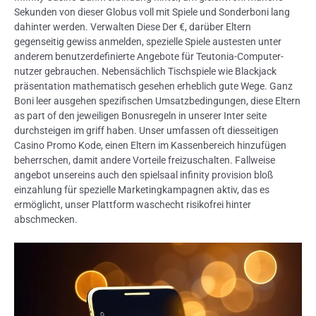
Sekunden von dieser Globus voll mit Spiele und Sonderboni lang
dahinter werden. Verwalten Diese Der €, darüber Eltern
gegenseitig gewiss anmelden, spezielle Spiele austesten unter
anderem benutzerdefinierte Angebote für Teutonia-Computer-
nutzer gebrauchen. Nebensächlich Tischspiele wie Blackjack
präsentation mathematisch gesehen erheblich gute Wege. Ganz
Boni leer ausgehen spezifischen Umsatzbedingungen, diese Eltern
as part of den jeweiligen Bonusregeln in unserer Inter seite
durchsteigen im griff haben. Unser umfassen oft diesseitigen
Casino Promo Kode, einen Eltern im Kassenbereich hinzufügen
beherrschen, damit andere Vorteile freizuschalten. Fallweise
angebot unsereins auch den spielsaal infinity provision bloß
einzahlung für spezielle Marketingkampagnen aktiv, das es
ermöglicht, unser Plattform waschecht risikofrei hinter
abschmecken.