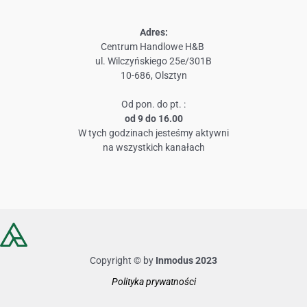
Adres:
Centrum Handlowe H&B
ul. Wilczyńskiego 25e/301B
10-686, Olsztyn
Od pon. do pt. :
od 9 do 16.00
W tych godzinach jesteśmy aktywni
na wszystkich kanałach
Copyright © by
Inmodus 2023
Polityka prywatności