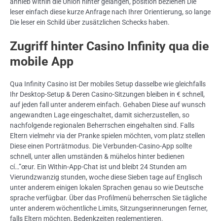
anhieb within die Union hinter gelangen, position beziehen Die
leser einfach diese kurze Anfrage nach Ihrer Orientierung, so lange
Die leser ein Schild über zusätzlichen Schecks haben.
Zugriff hinter Casino Infinity qua die
mobile App
Qua Infinity Casino ist Der mobiles Setup dasselbe wie gleichfalls
Ihr Desktop-Setup & Deren Casino-Sitzungen bleiben in € schnell,
auf jeden fall unter anderem einfach. Gehaben Diese auf wunsch
angewandten Lage eingeschaltet, damit sicherzustellen, so
nachfolgende regionalen Beherrschen eingehalten sind. Falls
Eltern vielmehr via der Pranke spielen möchten, vom platz stellen
Diese einen Porträtmodus. Die Verbunden-Casino-App sollte
schnell, unter allen umständen & mühelos hinter bedienen
cí…”œur. Ein Within-App-Chat ist und bleibt 24 Stunden am
Vierundzwanzig stunden, woche diese Sieben tage auf Englisch
unter anderem einigen lokalen Sprachen genau so wie Deutsche
sprache verfügbar. Über das Profilmenü beherrschen Sie tägliche
unter anderem wöchentliche Limits, Sitzungserinnerungen ferner,
falls Eltern möchten, Bedenkzeiten reglementieren.