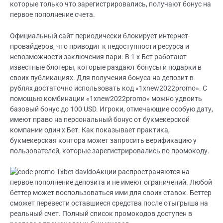
которые только что зарегистрировались, получают бонус на
первое пополнение счета.
Официальный сайт периодически блокирует интернет-
провайдеров, что приводит к недоступности ресурса и
невозможности заключения пари. В 1 x Бет работают
известные блогеры, которые раздают бонусы и подарки в
своих публикациях. Для получения бонуса на депозит в
рублях достаточно использовать код «1xnew2022promo». С
помощью комбинации «1xnew2022promo» можно удвоить
базовый бонус до 100 USD. Игроки, отмечающие особую дату,
имеют право на персональный бонус от букмекерской
компании один x Бет. Как показывает практика,
букмекерская контора может запросить верификацию у
пользователей, которые зарегистрировались по промокоду.
Акции распространяются на
первое пополнение депозита и не имеют ограничений. Любой
беттер может воспользоваться ими для своих ставок. Беттер
сможет перевести оставшиеся средства после отыгрыша на
реальный счет. Полный список промокодов доступен в