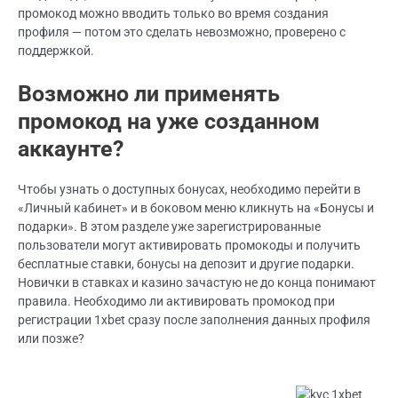
промокод можно вводить только во время создания
профиля — потом это сделать невозможно, проверено с
поддержкой.
Возможно ли применять
промокод на уже созданном
аккаунте?
Чтобы узнать о доступных бонусах, необходимо перейти в
«Личный кабинет» и в боковом меню кликнуть на «Бонусы и
подарки». В этом разделе уже зарегистрированные
пользователи могут активировать промокоды и получить
бесплатные ставки, бонусы на депозит и другие подарки.
Новички в ставках и казино зачастую не до конца понимают
правила. Необходимо ли активировать промокод при
регистрации 1xbet сразу после заполнения данных профиля
или позже?