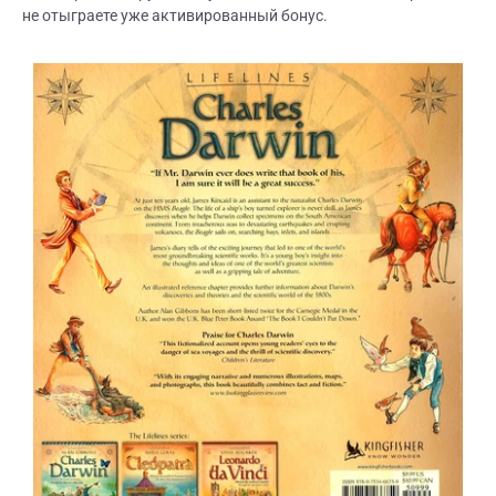
не отыграете уже активированный бонус.