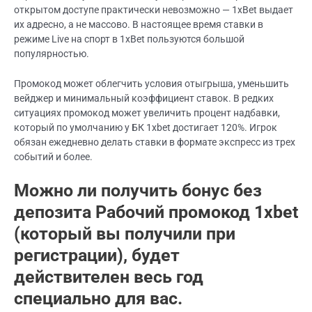
открытом доступе практически невозможно — 1xBet выдает
их адресно, а не массово. В настоящее время ставки в
режиме Live на спорт в 1xBet пользуются большой
популярностью.
Промокод может облегчить условия отыгрыша, уменьшить
вейджер и минимальный коэффициент ставок. В редких
ситуациях промокод может увеличить процент надбавки,
который по умолчанию у БК 1xbet достигает 120%. Игрок
обязан ежедневно делать ставки в формате экспресс из трех
событий и более.
Можно ли получить бонус без
депозита Рабочий промокод 1xbet
(который вы получили при
регистрации), будет
действителен весь год
специально для вас.