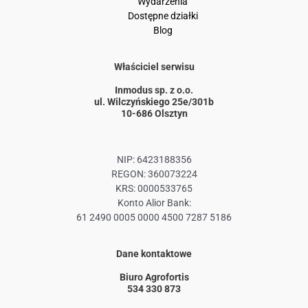
Wydarzenia
Dostępne działki
Blog
Właściciel serwisu
Inmodus sp. z o.o.
ul. Wilczyńskiego 25e/301b
10-686 Olsztyn
NIP: 6423188356
REGON: 360073224
KRS: 0000533765
Konto Alior Bank:
61 2490 0005 0000 4500 7287 5186
Dane kontaktowe
Biuro Agrofortis
534 330 873