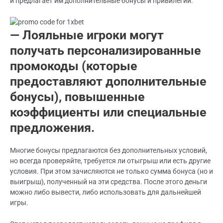
и предлагает им дополнительные бонусы и привилегии.
— Лояльные игроки могут
получать персонализированные
промокоды (которые
предоставляют дополнительные
бонусы), повышенные
коэффициенты или специальные
предложения.
Многие бонусы предлагаются без дополнительных условий,
но всегда проверяйте, требуется ли отыгрыш или есть другие
условия. При этом зачисляются не только сумма бонуса (но и
выигрыш), полученный на эти средства. После этого деньги
можно либо вывести, либо использовать для дальнейшей
игры.