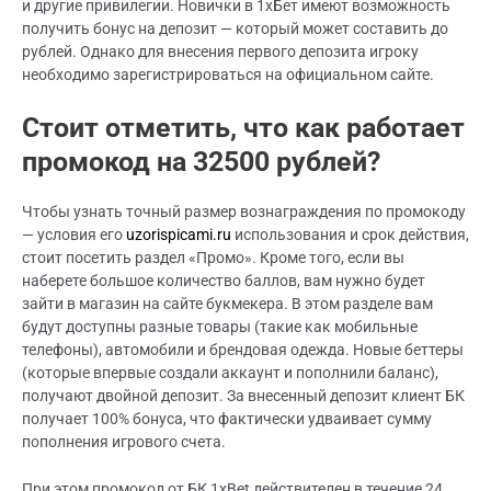
и другие привилегии.
Новички в 1хБет имеют возможность
получить бонус на депозит — который может составить до
рублей. Однако для внесения первого депозита игроку
необходимо зарегистрироваться на официальном сайте.
Стоит отметить, что как работает
промокод на 32500 рублей?
Чтобы узнать точный размер вознаграждения по промокоду
— условия его
uzorispicami.ru
использования и срок действия,
стоит посетить раздел «Промо». Кроме того, если вы
наберете большое количество баллов, вам нужно будет
зайти в магазин на сайте букмекера. В этом разделе вам
будут доступны разные товары (такие как мобильные
телефоны), автомобили и брендовая одежда. Новые беттеры
(которые впервые создали аккаунт и пополнили баланс),
получают двойной депозит. За внесенный депозит клиент БК
получает 100% бонуса, что фактически удваивает сумму
пополнения игрового счета.
При этом промокод от БК 1xBet действителен в течение 24