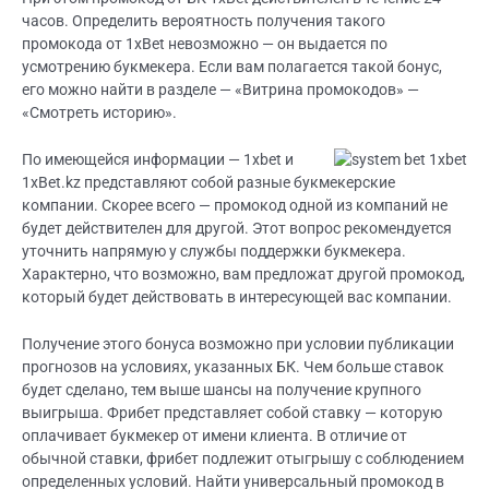
часов. Определить вероятность получения такого
промокода от 1xBet невозможно — он выдается по
усмотрению букмекера. Если вам полагается такой бонус,
его можно найти в разделе — «Витрина промокодов» —
«Смотреть историю».
По имеющейся информации — 1xbet и
1xBet.kz представляют собой разные букмекерские
компании. Скорее всего — промокод одной из компаний не
будет действителен для другой. Этот вопрос рекомендуется
уточнить напрямую у службы поддержки букмекера.
Характерно, что возможно, вам предложат другой промокод,
который будет действовать в интересующей вас компании.
Получение этого бонуса возможно при условии публикации
прогнозов на условиях, указанных БК. Чем больше ставок
будет сделано, тем выше шансы на получение крупного
выигрыша. Фрибет представляет собой ставку — которую
оплачивает букмекер от имени клиента. В отличие от
обычной ставки, фрибет подлежит отыгрышу с соблюдением
определенных условий. Найти универсальный промокод в