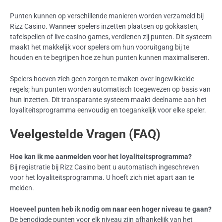
Punten kunnen op verschillende manieren worden verzameld bij
Rizz Casino. Wanneer spelers inzetten plaatsen op gokkasten,
tafelspellen of live casino games, verdienen zij punten. Dit systeem
maakt het makkelijk voor spelers om hun vooruitgang bij te
houden en te begrijpen hoe ze hun punten kunnen maximaliseren.
Spelers hoeven zich geen zorgen te maken over ingewikkelde
regels; hun punten worden automatisch toegewezen op basis van
hun inzetten. Dit transparante systeem maakt deelname aan het
loyaliteitsprogramma eenvoudig en toegankelijk voor elke speler.
Veelgestelde Vragen (FAQ)
Hoe kan ik me aanmelden voor het loyaliteitsprogramma?
Bij registratie bij Rizz Casino bent u automatisch ingeschreven
voor het loyaliteitsprogramma. U hoeft zich niet apart aan te
melden.
Hoeveel punten heb ik nodig om naar een hoger niveau te gaan?
De benodigde punten voor elk niveau zijn afhankelijk van het