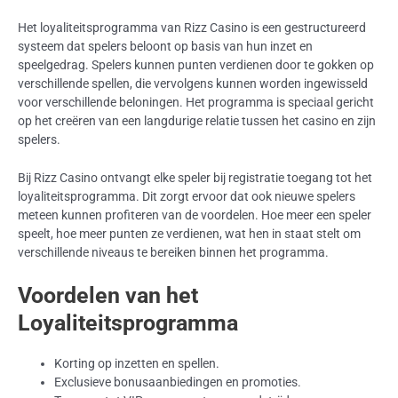
Het loyaliteitsprogramma van Rizz Casino is een gestructureerd
systeem dat spelers beloont op basis van hun inzet en
speelgedrag. Spelers kunnen punten verdienen door te gokken op
verschillende spellen, die vervolgens kunnen worden ingewisseld
voor verschillende beloningen. Het programma is speciaal gericht
op het creëren van een langdurige relatie tussen het casino en zijn
spelers.
Bij Rizz Casino ontvangt elke speler bij registratie toegang tot het
loyaliteitsprogramma. Dit zorgt ervoor dat ook nieuwe spelers
meteen kunnen profiteren van de voordelen. Hoe meer een speler
speelt, hoe meer punten ze verdienen, wat hen in staat stelt om
verschillende niveaus te bereiken binnen het programma.
Voordelen van het
Loyaliteitsprogramma
Korting op inzetten en spellen.
Exclusieve bonusaanbiedingen en promoties.