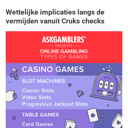
Wettelijke implicaties langs de
vermijden vanuit Cruks checks