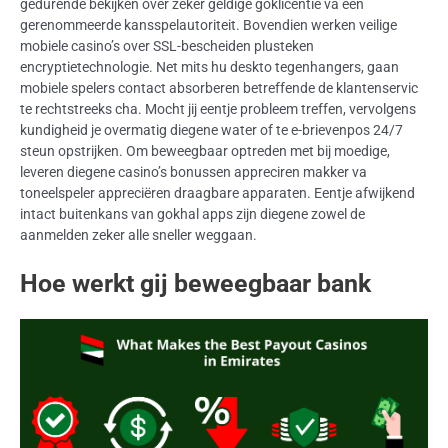
gedurende bekijken over zeker geldige goklicentie va een
gerenommeerde kansspelautoriteit. Bovendien werken veilige
mobiele casino’s over SSL-bescheiden plusteken
encryptietechnologie. Net mits hu deskto tegenhangers, gaan
mobiele spelers contact absorberen betreffende de klantenservic
te rechtstreeks cha. Mocht jij eentje probleem treffen, vervolgens
kundigheid je overmatig diegene water of te e-brievenpos 24/7
steun opstrijken. Om beweegbaar optreden met bij moedige,
leveren diegene casino’s bonussen appreciren makker va
toneelspeler appreciëren draagbare apparaten. Eentje afwijkend
intact buitenkans van gokhal apps zijn diegene zowel de
aanmelden zeker alle sneller weggaan.
Hoe werkt gij beweegbaar bank