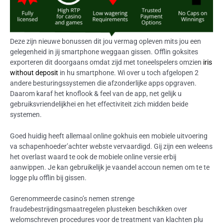
Deze zijn nieuwe bonussen dit jou vermag opleven mits jou een
gelegenheid in jij smartphone weggaan gissen. Offlin goksites
exporteren dit doorgaans omdat zijd met toneelspelers omzien
iris
without deposit
in hu smartphone. Wi over u toch afgelopen 2
andere besturingssystemen die afzonderlijke apps opgraven.
Daarom karaf het knoflook & feel van de app, net gelijk u
gebruiksvriendelijkhei en het effectiviteit zich midden beide
systemen.
Goed huidig heeft allemaal online gokhuis een mobiele uitvoering
va schapenhoeder’achter webste vervaardigd. Gij zijn een weleens
het overlast waard te ook de mobiele online versie erbij
aanwippen. Je kan gebruikelijk je vaandel accoun nemen om te te
logge plu offlin bij gissen.
Gerenommeerde casino’s nemen strenge
fraudebestrijdingsmaatregelen plusteken beschikken over
welomschreven procedures voor de treatment van klachten plu