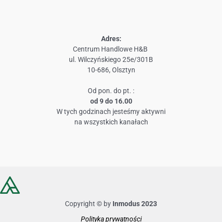
Adres:
Centrum Handlowe H&B
ul. Wilczyńskiego 25e/301B
10-686, Olsztyn
Od pon. do pt. :
od 9 do 16.00
W tych godzinach jesteśmy aktywni
na wszystkich kanałach
Copyright © by
Inmodus 2023
Polityka prywatności