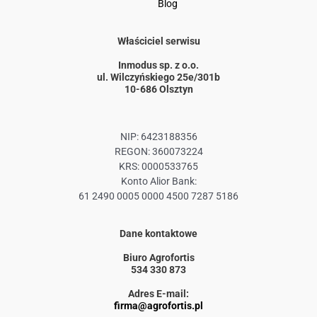
Blog
Właściciel serwisu
Inmodus sp. z o.o.
ul. Wilczyńskiego 25e/301b
10-686 Olsztyn
NIP: 6423188356
REGON: 360073224
KRS: 0000533765
Konto Alior Bank:
61 2490 0005 0000 4500 7287 5186
Dane kontaktowe
Biuro Agrofortis
534 330 873
Adres E-mail:
firma@agrofortis.pl