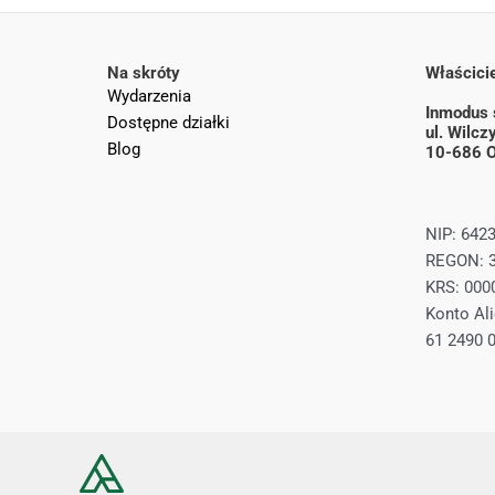
Na skróty
Właścicie
Wydarzenia
Inmodus s
Dostępne działki
ul. Wilc
Blog
10-686 O
NIP: 642
REGON: 
KRS: 000
Konto Ali
61 2490 