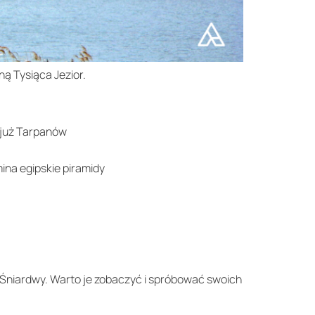
ą Tysiąca Jezior.
h już Tarpanów
ina egipskie piramidy
o Śniardwy. Warto je zobaczyć i spróbować swoich