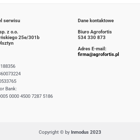
l serwisu
Dane kontaktowe
p. z o.o.
Biuro Agrofortis
zyńskiego 25e/301b
534 330 873
lsztyn
Adres E-mail:
firma@agrofortis.pl
3188356
360073224
0533765
or Bank:
0005 0000 4500 7287 5186
Copyright © by
Inmodus 2023