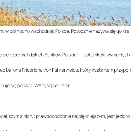
y w północno wschodniej Polsce. Potocznie nazywa się go Krain
je się rezerwat dzikich Koników Polskich – potomków wymarłyc
ec barona Friedricha von Fahrenheida, który kształtem przypom
jduje się ponad DWA tysiące jezior
większym z nich, i prawdopodobnie najpiękniejszym, jest jezior