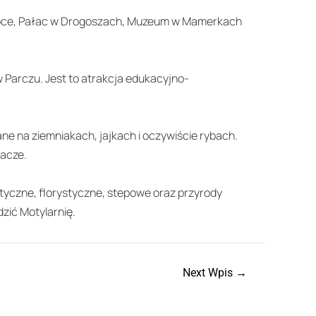
 Lipce, Pałac w Drogoszach, Muzeum w Mamerkach
w Parczu. Jest to atrakcja edukacyjno-
ane na ziemniakach, jajkach i oczywiście rybach.
tacze.
styczne, florystyczne, stepowe oraz przyrody
zić Motylarnię.
Next Wpis
→