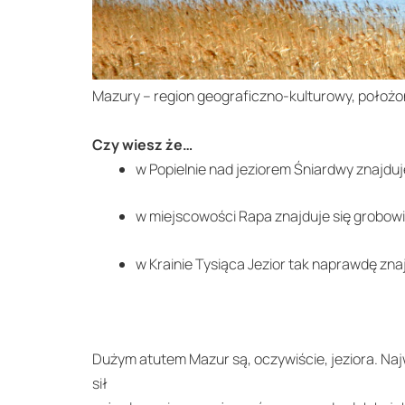
Mazury – region geograficzno-kulturowy, położon
Czy wiesz że…
w Popielnie nad jeziorem Śniardwy znajdu
w miejscowości Rapa znajduje się grobowi
w Krainie Tysiąca Jezior tak naprawdę zna
Dużym atutem Mazur są, oczywiście, jeziora. Naj
sił