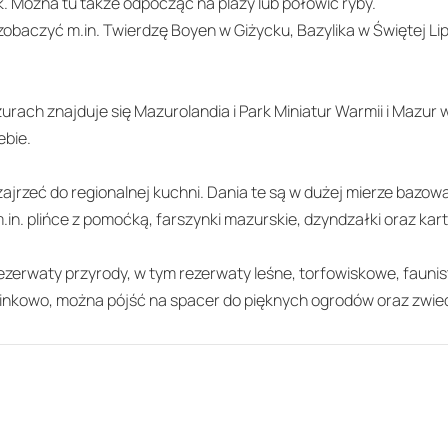
. Można tu także odpocząć na plaży lub połowić ryby.
 zobaczyć m.in. Twierdzę Boyen w Giżycku, Bazylika w Świętej
rach znajduje się Mazurolandia i Park Miniatur Warmii i Mazur 
ebie.
ajrzeć do regionalnej kuchni. Dania te są w dużej mierze bazow
in. plińce z pomoćką, farszynki mazurskie, dzyndzałki oraz kar
rezerwaty przyrody, w tym rezerwaty leśne, torfowiskowe, fauni
inkowo, można pójść na spacer do pięknych ogrodów oraz zwied