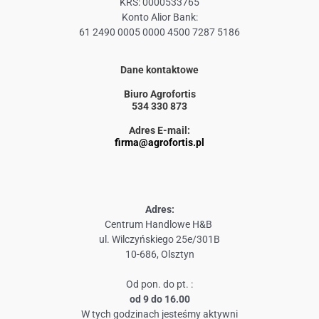
KRS: 0000533765
Konto Alior Bank:
61 2490 0005 0000 4500 7287 5186
Dane kontaktowe
Biuro Agrofortis
534 330 873
Adres E-mail:
firma@agrofortis.pl
Adres:
Centrum Handlowe H&B
ul. Wilczyńskiego 25e/301B
10-686, Olsztyn
Od pon. do pt. :
od 9 do 16.00
W tych godzinach jesteśmy aktywni