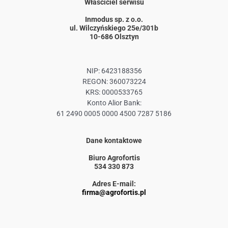
Właściciel serwisu
Inmodus sp. z o.o.
ul. Wilczyńskiego 25e/301b
10-686 Olsztyn
NIP: 6423188356
REGON: 360073224
KRS: 0000533765
Konto Alior Bank:
61 2490 0005 0000 4500 7287 5186
Dane kontaktowe
Biuro Agrofortis
534 330 873
Adres E-mail:
firma@agrofortis.pl