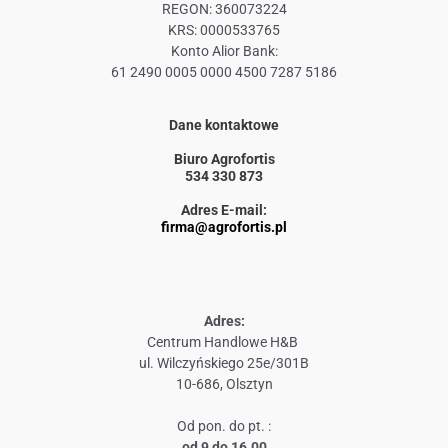
REGON: 360073224
KRS: 0000533765
Konto Alior Bank:
61 2490 0005 0000 4500 7287 5186
Dane kontaktowe
Biuro Agrofortis
534 330 873
Adres E-mail:
firma@agrofortis.pl
Adres:
Centrum Handlowe H&B
ul. Wilczyńskiego 25e/301B
10-686, Olsztyn
Od pon. do pt. :
od 9 do 16.00