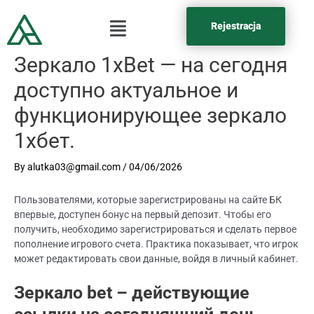
Rejestracja
Зеркало 1xBet — на сегодня
доступно актуальное и
функционирующее зеркало
1хбет.
By
alutka03@gmail.com
/
04/06/2026
Пользователями, которые зарегистрированы на сайте БК
впервые, доступен бонус на первый депозит. Чтобы его
получить, необходимо зарегистрироваться и сделать первое
пополнение игрового счета.
Практика показывает, что игрок
может редактировать свои данные, войдя в личный кабинет.
Зеркало bet – действующие