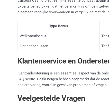
Casoola Casino biedt een interessante bonusstructuur a
Experts benadrukken dat het belangrijk is om de inzetve
algemeen redelijke voorwaarden in vergelijking met de in
Type Bonus
Welkomstbonus
Tot 
Herlaadbonussen
Tot 
Klantenservice en Onderste
Klantondersteuning is een essentieel aspect van de onli
FAQ-sectie. Deskundigen hebben opgemerkt dat de reactie
spelerervaring, vooral in geval van problemen of vragen.
Veelgestelde Vragen