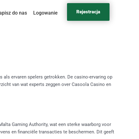
Rejestracja
apisz do nas
Logowanie
 als ervaren spelers getrokken. De casino-ervaring op
verzicht van wat experts zeggen over Casoola Casino en
e Malta Gaming Authority, wat een sterke waarborg voor
vens en financiële transacties te beschermen. Dit geeft