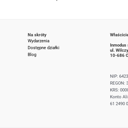
Na skróty
Właścicie
Wydarzenia
Inmodus s
Dostępne działki
ul. Wilc
Blog
10-686 O
NIP: 642
REGON: 
KRS: 000
Konto Ali
61 2490 