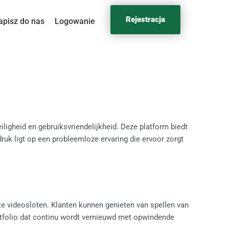
Rejestracja
apisz do nas
Logowanie
ligheid en gebruiksvriendelijkheid. Deze platform biedt
ruk ligt op een probleemloze ervaring die ervoor zorgt
ste videosloten. Klanten kunnen genieten van spellen van
tfolio dat continu wordt vernieuwd met opwindende