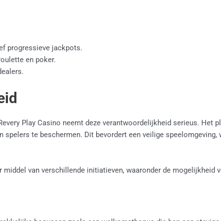
ef progressieve jackpots.
roulette en poker.
ealers.
eid
 Revery Play Casino neemt deze verantwoordelijkheid serieus. Het pl
n spelers te beschermen. Dit bevordert een veilige speelomgeving,
middel van verschillende initiatieven, waaronder de mogelijkheid v