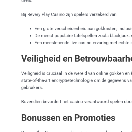
titels.
Bij Revery Play Casino zijn spelers verzekerd van:
Een grote verscheidenheid aan gokkasten, inclusi
De meest populaire tafelspellen zoals blackjack, 
Een meeslepende live casino ervaring met echte d
Veiligheid en Betrouwbaarh
Veiligheid is cruciaal in de wereld van online gokken en
state-of-the-art encryptietechnologie om de gegevens va
gebruikers.
Bovendien bevordert het casino verantwoord spelen door 
Bonussen en Promoties