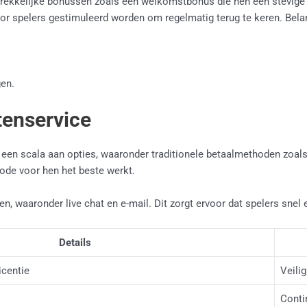
ekkelijke bonussen zoals een welkomstbonus die hen een stevige st
or spelers gestimuleerd worden om regelmatig terug te keren. Belan
en.
tenservice
 een scala aan opties, waaronder traditionele betaalmethoden zoals
hode voor hen het beste werkt.
n, waaronder live chat en e-mail. Dit zorgt ervoor dat spelers snel 
Details
centie
Veili
Conti