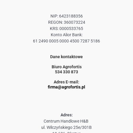
NIP: 6423188356
REGON: 360073224
KRS: 0000533765
Konto Alior Bank:
61 2490 0005 0000 4500 7287 5186
Dane kontaktowe
Biuro Agrofortis
534 330 873
Adres E-mail:
firma@agrofortis.pl
Adres:
Centrum Handlowe H&B
ul. Wilczyńskiego 25e/301B