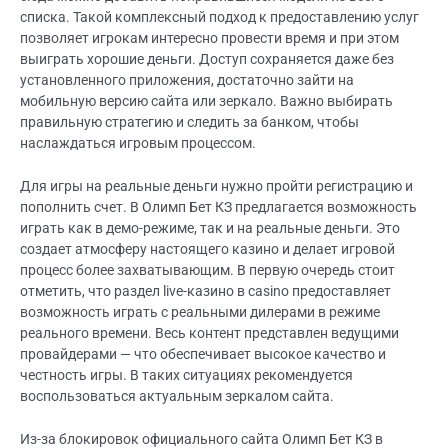
списка. Такой комплексный подход к предоставлению услуг
позволяет игрокам интересно провести время и при этом
выиграть хорошие деньги. Доступ сохраняется даже без
установленного приложения, достаточно зайти на
мобильную версию сайта или зеркало. Важно выбирать
правильную стратегию и следить за банком, чтобы
наслаждаться игровым процессом.
Для игры на реальные деньги нужно пройти регистрацию и
пополнить счет. В Олимп Бет КЗ предлагается возможность
играть как в демо-режиме, так и на реальные деньги. Это
создает атмосферу настоящего казино и делает игровой
процесс более захватывающим. В первую очередь стоит
отметить, что раздел live-казино в casino предоставляет
возможность играть с реальными дилерами в режиме
реального времени. Весь контент представлен ведущими
провайдерами — что обеспечивает высокое качество и
честность игры. В таких ситуациях рекомендуется
воспользоваться актуальным зеркалом сайта.
Из-за блокировок официального сайта Олимп Бет КЗ в