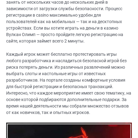
занять от нескольких часов до нескольких дней в
зависимости от загрузки службы безопасности. Процесс
регистрации в casino максимально удобен для
пользователей как на мобильных — так и на десктопных
устройствах. Если вы хотите играть на деньги в казино
Вулкан Олимп — просто пройдите легкую регистрацию на
сайте, которая займет всего 2 минуты.
Каждый игрок может бесплатно протестировать игры
любого разработчика и насладиться безопасной игрой без
риска потерять деньги. Из различных развлечений можно
выбрать слоты и настольные игры от известных
разработчиков. На портале созданы комфортные условия
для быстрой регистрации и безопасных транзакций.
Интересно, что каждое мероприятие имеет свою тематику, на
основе которой подбираются дополнительные подарки. За
время нашей деятельности мы собрали множество отзывов
от как новичков, так и опытных игроков.