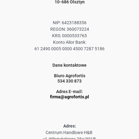
10-686 Olsztyn
NIP: 6423188356
REGON: 360073224
KRS: 0000533765
Konto Alior Bank:
61 2490 0005 0000 4500 7287 5186
Dane kontaktowe
Biuro Agrofortis
534 330 873
Adres E-mail:
firma@agrofortis.pl
Adres:
Centrum Handlowe H&B