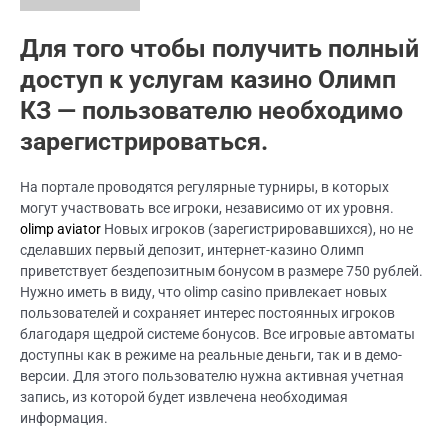
Для того чтобы получить полный
доступ к услугам казино Олимп
КЗ — пользователю необходимо
зарегистрироваться.
На портале проводятся регулярные турниры, в которых
могут участвовать все игроки, независимо от их уровня.
olimp aviator
Новых игроков (зарегистрировавшихся), но не
сделавших первый депозит, интернет-казино Олимп
приветствует бездепозитным бонусом в размере 750 рублей.
Нужно иметь в виду, что olimp casino привлекает новых
пользователей и сохраняет интерес постоянных игроков
благодаря щедрой системе бонусов. Все игровые автоматы
доступны как в режиме на реальные деньги, так и в демо-
версии. Для этого пользователю нужна активная учетная
запись, из которой будет извлечена необходимая
информация.