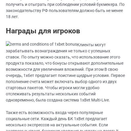
получить и отыграть при соблюдении условий букмекера. По
законодательству РФ пользователям должно быть не менее
18 лет.
Награды для игроков
Клиенты могут
зарабатывать вознаграждения не только с успешных
ставок. По опыту можно сказать, что использование этого
продукта показало, что бонусы открывают дополнительные
возможности для увеличения вложений. При этом В свою
очередь, 1хбет предлагает поистине щедрые условия. Первое
пополнение счета может включать выбор одного из двух
стартовых пакетов. Чтобы игроки могли удобно
отслеживать результаты нескольких событий
одновременно, была создана система 1xBet Multi-Live.
Также есть возможность входа через популярные
социальные сети. Каждый день БК 1xBet предлагает
несколько экспрессов на актуальные события. Если
экспресс сыграет, букмекер увеличит выплату на десять%.