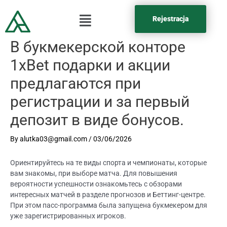
Rejestracja
В букмекерской конторе
1xBet подарки и акции
предлагаются при
регистрации и за первый
депозит в виде бонусов.
By
alutka03@gmail.com
/
03/06/2026
Ориентируйтесь на те виды спорта и чемпионаты, которые
вам знакомы, при выборе матча. Для повышения
вероятности успешности ознакомьтесь с обзорами
интересных матчей в разделе прогнозов и Беттинг-центре.
При этом пасс-программа была запущена букмекером для
уже зарегистрированных игроков.