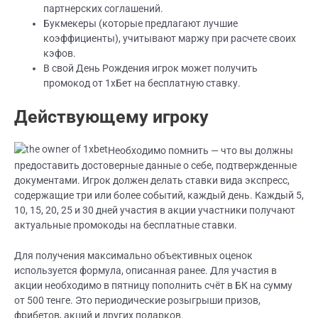
партнерских соглашений.
Букмекеры (которые предлагают лучшие
коэффициенты), учитывают маржу при расчете своих
кэфов.
В свой День Рождения игрок может получить
промокод от 1хБет на бесплатную ставку.
Действующему игроку
Необходимо помнить — что вы должны
предоставить достоверные данные о себе, подтвержденные
документами. Игрок должен делать ставки вида экспресс,
содержащие три или более событий, каждый день. Каждый 5,
10, 15, 20, 25 и 30 дней участия в акции участники получают
актуальные промокоды на бесплатные ставки.
Для получения максимально объективных оценок
используется формула, описанная ранее. Для участия в
акции необходимо в пятницу пополнить счёт в БК на сумму
от 500 тенге. Это периодические розыгрыши призов,
фрибетов, акций и других подарков.