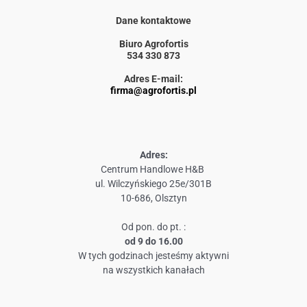
Dane kontaktowe
Biuro Agrofortis
534 330 873
Adres E-mail:
firma@agrofortis.pl
Adres:
Centrum Handlowe H&B
ul. Wilczyńskiego 25e/301B
10-686, Olsztyn
Od pon. do pt. :
od 9 do 16.00
W tych godzinach jesteśmy aktywni
na wszystkich kanałach