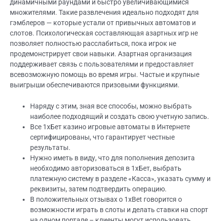
динамичными раундами и быстро увеличивающимися
множителями. Такие развлечения идеально подходят для
гэмблеров — которые устали от привычных автоматов и
слотов. Психологическая составляющая азартных игр не
позволяет полностью расслабиться, пока игрок не
продемонстрирует свои навыки. Азартная организация
поддерживает связь с пользователями и предоставляет
всевозможную помощь во время игры. Частые и крупные
выигрыши обеспечиваются призовыми функциями.
Наряду с этим, зная все способы, можно выбрать
наиболее подходящий и создать свою учетную запись.
Все 1хБет казино игровые автоматы в Интернете
сертифицированы, что гарантирует честные
результаты.
Нужно иметь в виду, что для пополнения депозита
необходимо авторизоваться в 1хБет, выбрать
платежную систему в разделе «Касса», указать сумму и
реквизиты, затем подтвердить операцию.
В положительных отзывах о 1xBet говорится о
возможности играть в слоты и делать ставки на спорт
на одном портале – клиенты могут использовать