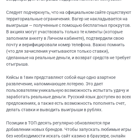
Следует подчеркнуть, что на официальном сайте существуют
территориальные ограничения. Вагер не накладывается на
выигрыши — полученные с помощью бесплатных прокрутов.
В акциях могут участвовать только те клиенты (которые
заполнили анкету в Личном кабинете), подтвердили свою
почту и верифицировали номер телефона. Важно помнить
(что для зачисления учитываются только ставки),
сделанные на реальные деньги, и возврат средств не требует
отыгрыша.
Кейсы в 1вин представляют собой еще одно азартное
развлечение, напоминающее лотерею. Это дает
пользователям уникальную возможность испытать удачу и
заработать реальные деньги. Русский язык доступен во всех
предложениях, а также есть возможность пополнять счет,
делать ставки и выводить выигрыши в рублях.
Позиции в ТОП-десять регулярно обновляются при
добавлении новых брендов. Чтобы запускать любимые игры
без необходимости искать сайт казино в браузере, онлайн