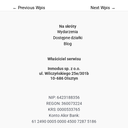
←
Previous Wpis
Next Wpis
→
Na skróty
Wydarzenia
Dostępne działki
Blog
Właściciel serwisu
Inmodus sp. z o.o.
ul. Wilczyńskiego 25e/301b
10-686 Olsztyn
NIP: 6423188356
REGON: 360073224
KRS: 0000533765
Konto Alior Bank:
61 2490 0005 0000 4500 7287 5186