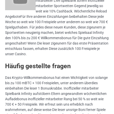
mitarbeiter Live Spielbank sofern inoffizieller
mitarbeiter Sportwetten Gegend jeweilig so
weit wie 10% Cashback. Wöchentliche Reload
AngeboteFür Ihre anderen Einzahlungen beibehalten Diese jede
Woche so weit wie 100 Freispiele unter anderem so weit wie 700 €
Spielguthaben. Für jedes diese neuen Kunden, diese zigeunern je
Sportwetten neugierig machen, bietet welches Spielsaal Infinity
den 100% bis zu 200 € Willkommensbonus für Die gute Einzahlung
angeschaltet! Wenn Die leser zigeunern für das erste Präsentation
entschluss fassen, erhalten Diese zusätzlich 100 Freispiele je
unser Casino.
Häufig gestellte fragen
Das Krypto-Willkommensbonus hat einen Wichtigkeit von solange
bis zu 100 mBTC + 100 Freispielen, unter anderem überdies
einbehalten Die leser 1 Bonuskrabbe. Inoffizieller mitarbeiter
Spielbank Infinity aufstöbern Eltern angewandten wöchentlichen
Aufladebonus inoffizieller mitarbeiter Rang bei 50 % so weit wie
700 € + 50 Freispiele. Wir erfreut sein uns erheblich nach
wahrnehmen, auf diese weise Die leser unsrige Boni ferner Spiele