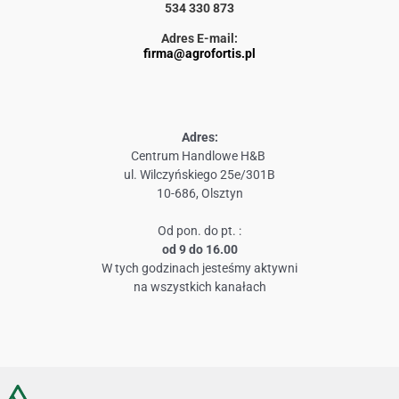
534 330 873
Adres E-mail:
firma@agrofortis.pl
Adres:
Centrum Handlowe H&B
ul. Wilczyńskiego 25e/301B
10-686, Olsztyn
Od pon. do pt. :
od 9 do 16.00
W tych godzinach jesteśmy aktywni
na wszystkich kanałach