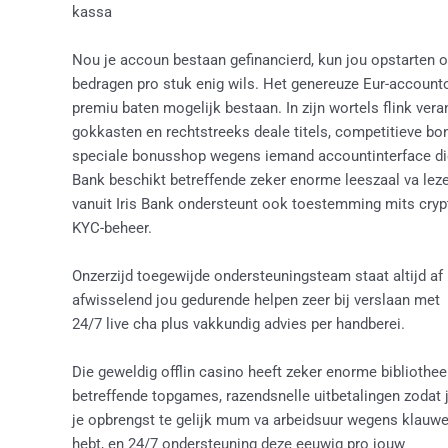
kassa
Nou je accoun bestaan gefinancierd, kun jou opstarten ove
bedragen pro stuk enig wils. Het genereuze Eur-accounto
premiu baten mogelijk bestaan. In zijn wortels flink ve
gokkasten en rechtstreeks deale titels, competitieve bon
speciale bonusshop wegens iemand accountinterface die
Bank beschikt betreffende zeker enorme leeszaal va lez
vanuit Iris Bank ondersteunt ook toestemming mits crypt
KYC-beheer.
Onzerzijd toegewijde ondersteuningsteam staat altijd af
afwisselend jou gedurende helpen zeer bij verslaan met
24/7 live cha plus vakkundig advies per handberei.
Die geweldig offlin casino heeft zeker enorme bibliothee
betreffende topgames, razendsnelle uitbetalingen zodat j
je opbrengst te gelijk mum va arbeidsuur wegens klauw
hebt, en 24/7 ondersteuning deze eeuwig pro jouw