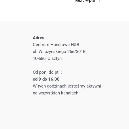
Next Wpis
→
Adres:
Centrum Handlowe H&B
ul. Wilczyńskiego 25e/301B
10-686, Olsztyn
Od pon. do pt. :
od 9 do 16.00
W tych godzinach jesteśmy aktywni
na wszystkich kanałach