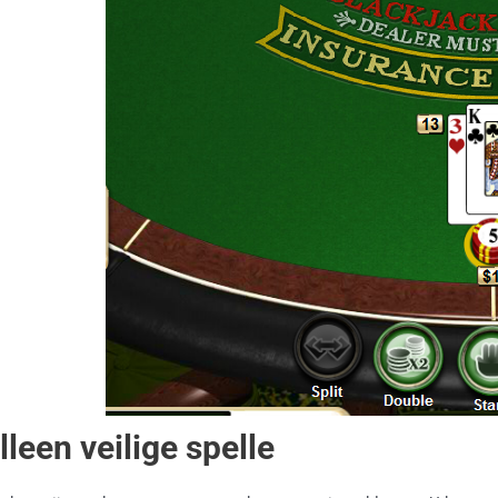
leen veilige spelle