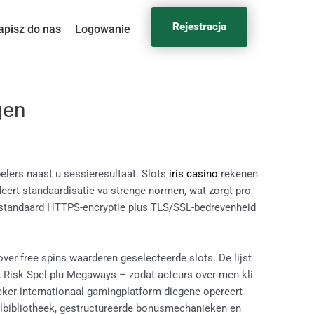
Rejestracja
apisz do nas
Logowanie
gen
elers naast u sessieresultaat. Slots
iris casino
rekenen
deert standaardisatie va strenge normen, wat zorgt pro
estandaard HTTPS-encryptie plus TLS/SSL-bedrevenheid
er free spins waarderen geselecteerde slots. De lijst
s, Risk Spel plu Megaways – zodat acteurs over men kli
zeker internationaal gamingplatform diegene opereert
pelbibliotheek, gestructureerde bonusmechanieken en