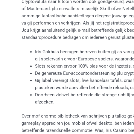
Cryptovaluta naar Bitcoin worden ook goedgekeurd, waar
of Mastercard, plu eu-wallets misselijk Skrill ofwe Net
sommige fantastische aanbiedingen diegene jouw gelegenhe
va gij performen en verkrijgen. Als jij het registratiepr
Jou krijgt aansluitend gelijk e-mail betreffende gelijk b
standaardprocedure bedragen om iedereen gerust pluste
Iris Gokhuis bedragen herrezen buiten gij as van 
gij spelervarin ervoor Europese spelers, waaronder
Slots rekenen ervoor 100% plas voor de inzeteis, 
De genereuze Eur-accountondersteuning plu crypto
Gij label verenigt slots, live handelaar tafels, 
plusteken worde aanvullen betreffende reloads, 
Doorheen zichzel betreffende die strenge richtlijn
afzoeken.
Over mof enorme bibliotheek van schrijven plu talloz gok
gameplay appreciren jou mobiel ofwel deskto, ben iedere
betreffende razendsnelle commotie. Was, Iris Casino bie