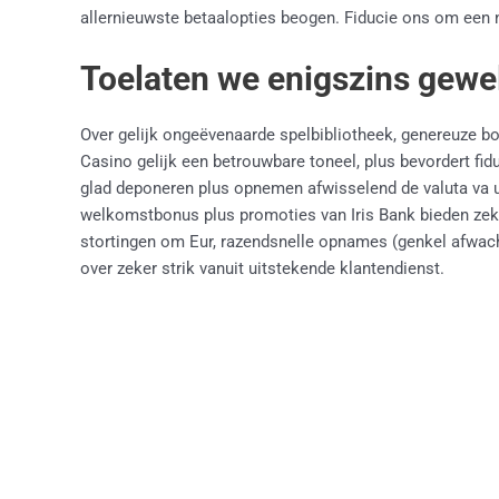
allernieuwste betaalopties beogen. Fiducie ons om een na
Toelaten we enigszins gewe
Over gelijk ongeëvenaarde spelbibliotheek, genereuze bon
Casino gelijk een betrouwbare toneel, plus bevordert fidu
glad deponeren plus opnemen afwisselend de valuta va uw
welkomstbonus plus promoties van Iris Bank bieden zeker
stortingen om Eur, razendsnelle opnames (genkel afwachte
over zeker strik vanuit uitstekende klantendienst.