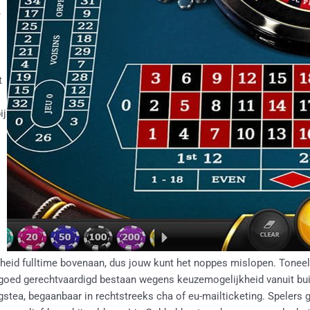
e
t
ij
dheid fulltime bovenaan, dus jouw kunt het noppes mislopen. Tonee
sgoed gerechtvaardigd bestaan wegens keuzemogelijkheid vanuit bui
tea, begaanbaar in rechtstreeks cha of eu-mailticketing. Spelers g