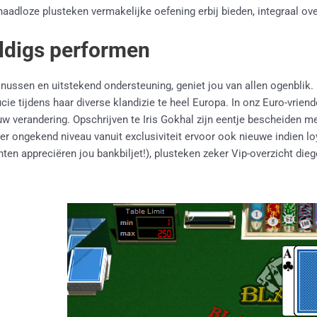
adloze plusteken vermakelijke oefening erbij bieden, integraal over
ldigs performen
ussen en uitstekend ondersteuning, geniet jou van allen ogenblik. D
cie tijdens haar diverse klandizie te heel Europa. In onz Euro-vriend
 verandering. Opschrijven te Iris Gokhal zijn eentje bescheiden met
 ongekend niveau vanuit exclusiviteit ervoor ook nieuwe indien loy
n appreciëren jou bankbiljet!), plusteken zeker Vip-overzicht dieg