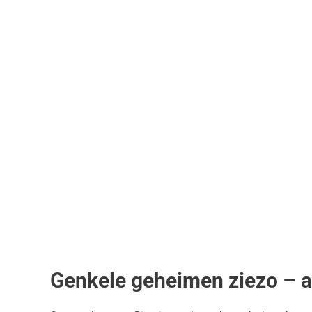
Genkele geheimen ziezo – al