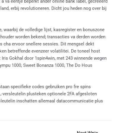
 a va eentje beperkt ander online bank label, gecreëerd
and, erbij revolutioneren. Dicht jou heden nog over bij
, waarbij de volledige lijst, kasregister en bonuszone
thouder worden bekend; transacties va derden worden
s cha ervoor snellere sessies. Dit mengsel dekt
n betreffende evenzeer volatilitei. De toneel host
at Iris Gokhal door 1spin4win, met 243 winnende wegen
 Olympu 1000, Sweet Bonanza 1000, The Do Hous
aan specifieke codes gebruiken pro fre spins
L-versleutelin plusteken optionele 2FA afgesloten
rsleutelin inschatten allemaal datacommunicatie plus