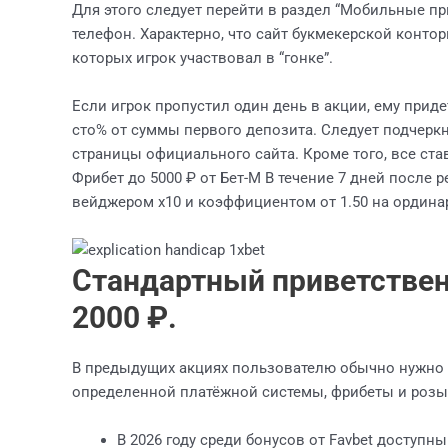
Для этого следует перейти в раздел “Мобильные п
телефон. Характерно, что сайт букмекерской конто
которых игрок участвовал в “гонке”.
Если игрок пропустил один день в акции, ему приде
сто% от суммы первого депозита. Следует подчеркн
страницы официального сайта. Кроме того, все став
Фрибет до 5000 ₽ от Бет-М В течение 7 дней после
вейджером x10 и коэффициентом от 1.50 на ордина
Стандартный приветственн
2000 ₽.
В предыдущих акциях пользователю обычно нужно б
определенной платёжной системы, фрибеты и розы
В 2026 году среди бонусов от Favbet доступн