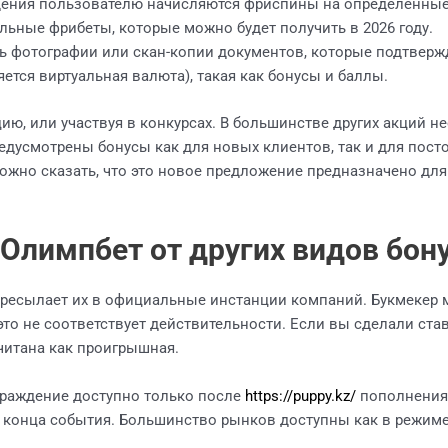
ения пользователю начисляются фриспины на определенные
ьные фрибеты, которые можно будет получить в 2026 году.
ь фотографии или скан-копии документов, которые подтверж
ется виртуальная валюта), такая как бонусы и баллы.
ю, или участвуя в конкурсах. В большинстве других акций н
редусмотрены бонусы как для новых клиентов, так и для пост
можно сказать, что это новое предложение предназначено для 
Олимпбет от других видов бон
пересылает их в официальные инстанции компаний. Букмекер 
 это не соответствует действительности. Если вы сделали ста
считана как проигрышная.
граждение доступно только после
https://puppy.kz/
пополнения 
 конца события. Большинство рынков доступны как в режиме