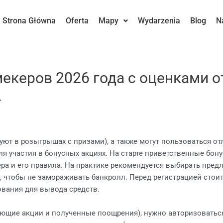
Strona Główna
Oferta
Mapy
Wydarzenia
Blog
N
екеров 2026 года с оценками от
.
уют в розыгрышах с призами), а также могут пользоваться 
ля участия в бонусных акциях. На старте приветственные бону
ра и его правила.
На практике рекомендуется выбирать пред
чтобы не замораживать банкролл. Перед регистрацией стоит
ования для вывода средств.
ющие акции и полученные поощрения), нужно авторизоваться 