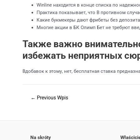
Winline находится в конце списка по надежно
Практика показывает, что В противном случа
Какие букмекеры дают фрибеты без депозита
Многие акции в БК Олимп Бет не требуют вве
Также важно внимательно
избежать неприятных сю
Вдобавок к этому, нет, бесплатная ставка предназ
←
Previous Wpis
Na skróty
Właścicie