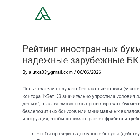
Рейтинг иностранных букм
надежные зарубежные БК
By
alutka03@gmail.com
/
06/06/2026
Пользователи получают бесплатные ставки (участв
контора 1хБет КЗ значительно упростила условия д
деньги”, а как возможность протестировать букмеке
бездепозитных бонусов или минимальных вкладов, 
инструкции, чтобы понимать расчет фрибета и треб
Чтобы проверить доступные бонусы (действу