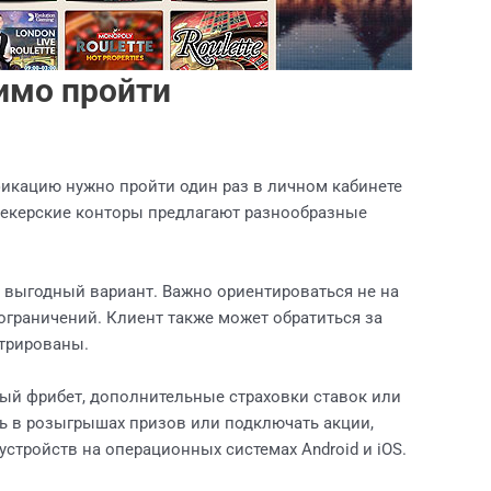
имо пройти
фикацию нужно пройти один раз в личном кабинете
кмекерские конторы предлагают разнообразные
е выгодный вариант. Важно ориентироваться не на
ограничений. Клиент также может обратиться за
стрированы.
ый фрибет, дополнительные страховки ставок или
 в розыгрышах призов или подключать акции,
тройств на операционных системах Android и iOS.