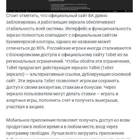
Стоит отметить, что официальный сайт БК давно
заблокирован, и работающие зеркала обеспечивают
стабильность всей системы. Интерфейс и функциональность
зеркал полностью совпадают с официальным сайтом
букмекерской конторы, однако их название может
отличаться до 80%. Российские игроки иногда сталкиваются
с блокировками доступа к официальному сайту 1xbet из-за
региональных ограничений. Чтобы обойти эти ограничения,
1xBet предлагает действующее зеркало 1xBet (1хбет
зеркало) — альтернативные ссылки, дублирующие основной
сайт. Эти зеркала 1хбет позволяют игрокам сохранять
доступ к своим аккаунтам, ставкам и бонусам. Через
зеркало пользователи могут делать ставки — играть в
азартные игры, пополнять счет и получать выигрыши,
участвуя в акциях.
Мобильное приложение позволяет получать доступ ко всем
продуктам в любое время и в любом месте, вход через
программу свободен. Лучше всего загрузить приложение