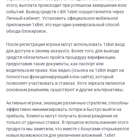
этого, выплата происходит при успешном завершении всех
событий. Вывод средств с БК 1xbet осуществляется через
Личный кабинет. Установить официальное мобильное
приложение 1xBet, это еще один универсальный способ
обхода блокировок.
После регистрации игроки могут использовать 1xbet вход
для доступа к своему аккаунту. Более того, для вывода
средств обязательно пройти процедуру верификации,
предоставив такие документы, как паспорт или
водительские права. Как видно (ссылка на 1xBet ведет на
полностью функционирующий клон сайта), который
позволяет участвовать в ставках. Хотя зеркала являются
основным решением, существуют и другие альтернативы.
Активные игроки, знающие различные стратегии, способны
эффективно минимизировать потери и быстро выйти на
прибыль. Клиенты могут получать вознаграждения не
только от удачных ставок. В процессе использования этого
продукта мы заметили, что вместе с бонусами открываются
новые возможности для увеличения вложений. 1хбет