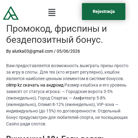
Rejestracja
Промокод, фриспины и
бездепозитный бонус.
By
alutka03@gmail.com
/
05/06/2026
Вам предоставляется возможность выиграть призы просто
за игру в слоты. Для тех (кто играет регулярно), кешбэк
является наиболее ценным элементом в системе бонусов.
olimp kz скачать на андроид
Размер кешбэка и его уровень
зависят от статуса игрока: — Городские ворота 3-5%
(еженедельно), Город Спартак — Амфитеатр 5-8%
(еженедельно), Олимп 8-12% (еженедельно), VIP-зона —
индивидуально (до 15%) по договоренности.
Отдельный
бонус предусмотрен для любителей спорта, не посещающих
Casino ради слотов.