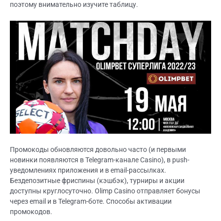
поэтому внимательно изучите таблицу.
Промокоды обновляются довольно часто (и первыми
новинки появляются в Telegram-канале Casino), в push-
уведомлениях приложения и в email-рассылках.
Бездепозитные фриспины (кэшбэк), турниры и акции
доступны круглосуточно. Olimp Casino отправляет бонусы
через email и в Telegram-боте. Способы активации
промокодов.