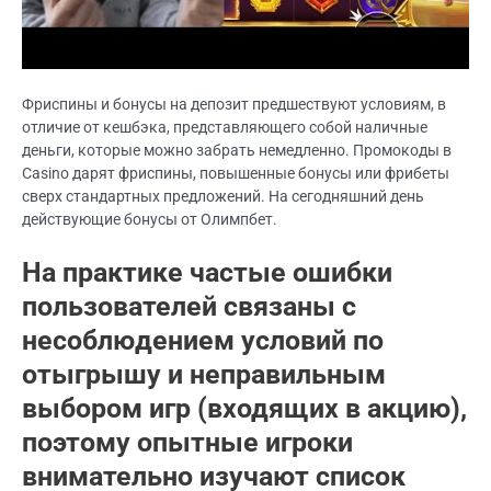
Фриспины и бонусы на депозит предшествуют условиям, в
отличие от кешбэка, представляющего собой наличные
деньги, которые можно забрать немедленно. Промокоды в
Casino дарят фриспины, повышенные бонусы или фрибеты
сверх стандартных предложений. На сегодняшний день
действующие бонусы от Олимпбет.
На практике частые ошибки
пользователей связаны с
несоблюдением условий по
отыгрышу и неправильным
выбором игр (входящих в акцию),
поэтому опытные игроки
внимательно изучают список