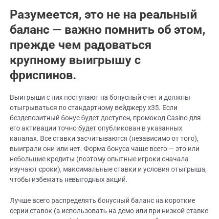
Разумеется, это не на реальный
баланс — важно помнить об этом,
прежде чем радоваться
крупному выигрышу с
фриспинов.
Выигрыши с них поступают на бонусный счет и должны
отыгрываться по стандартному вейджеру x35. Если
бездепозитный бонус будет доступен, промокод Casino для
его активации точно будет опубликован в указанных
каналах. Все ставки засчитываются (независимо от того),
выиграли они или нет. Форма бонуса чаще всего — это или
небольшие кредиты (поэтому опытные игроки сначала
изучают сроки), максимальные ставки и условия отыгрыша,
чтобы избежать невыгодных акций.
Лучше всего распределять бонусный баланс на короткие
серии ставок (а использовать на демо или при низкой ставке