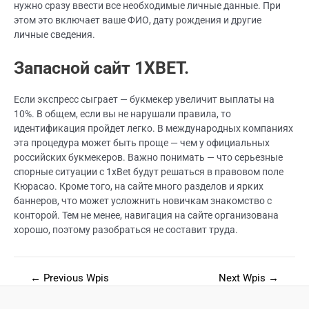
нужно сразу ввести все необходимые личные данные. При
этом это включает ваше ФИО, дату рождения и другие
личные сведения.
Запасной сайт 1XBET.
Если экспресс сыграет — букмекер увеличит выплаты на
10%. В общем, если вы не нарушали правила, то
идентификация пройдет легко. В международных компаниях
эта процедура может быть проще — чем у официальных
российских букмекеров. Важно понимать — что серьезные
спорные ситуации с 1xBet будут решаться в правовом поле
Кюрасао. Кроме того, на сайте много разделов и ярких
баннеров, что может усложнить новичкам знакомство с
конторой. Тем не менее, навигация на сайте организована
хорошо, поэтому разобраться не составит труда.
←
Previous Wpis
Next Wpis
→