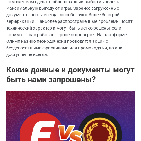
поможет вам сделать обоснованный выбор и извлечь
максимальную выгоду от игры. Заранее загруженные
документы почти всегда способствуют более быстрой
верификации. Наиболее распространенные проблемы носят
технический характер и могут быть легко решены, если
понимать, как работает процесс проверки. На платформе
Олимп казино периодически проводятся акции с
бездепозитными фриспинами или промокодами, но они
доступны не всегда.
Какие данные и документы могут
быть нами запрошены?