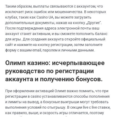
Таким образом, выплаты связываются с аккаунтом, что
исключает риск ошибок или мошенничества. В некоторых
клубах, таких как Casino UA, вы можете загрузить
дополнительные документы, нажав на кнопку „Другие”.
После подтверждения адреса электронной почты ваш
аккаунт станет активным, и вы сможете пополнить баланс
для игры. Для создания аккаунта откройте официальный
сайт и нажмите на кнопку регистрации, затем заполните
форму с вашим email, паролем и личными данными.
Олимп казино: исчерпывающее
руководство по регистрации
аккаунта и получению бонусов.
При оформлении активаций Олимп важно помнить, что при
регистрации в casino устанавливаются способы пополнения
и лимиты на вывод, а бонусные выигрыши могут требовать
выполнения условий по отыгрышу. В секции live с live ставки,
как правило, выше, и скорость игры отличается, поэтому