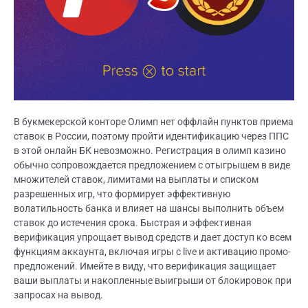
В букмекерской конторе Олимп нет оффлайн пунктов приема
ставок в России, поэтому пройти идентификацию через ППС
в этой онлайн БК невозможно. Регистрация в олимп казино
обычно сопровождается предложением с отыгрышем в виде
множителей ставок, лимитами на выплаты и списком
разрешенных игр, что формирует эффективную
волатильность банка и влияет на шансы выполнить объем
ставок до истечения срока. Быстрая и эффективная
верификация упрощает вывод средств и дает доступ ко всем
функциям аккаунта, включая игры с live и активацию промо-
предложений. Имейте в виду, что верификация защищает
ваши выплаты и накопленные выигрыши от блокировок при
запросах на вывод.