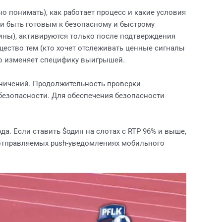
 понимать), как работает процесс и какие условия
 и быть готовым к безопасному и быстрому
ины), активируются только после подтверждения
щество тем (кто хочет отслеживать ценные сигналы
что изменяет специфику выигрышей.
аничений. Продолжительность проверки
безопасности. Для обеспечения безопасности
а. Если ставить $один на слотах с RTP 96% и выше,
 отправляемых push-уведомлениях мобильного