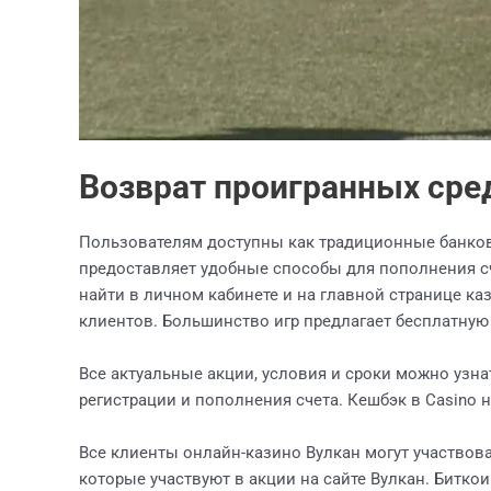
Возврат проигранных сред
Пользователям доступны как традиционные банков
предоставляет удобные способы для пополнения с
найти в личном кабинете и на главной странице к
клиентов. Большинство игр предлагает бесплатную 
Все актуальные акции, условия и сроки можно узна
регистрации и пополнения счета. Кешбэк в Casino 
Все клиенты онлайн-казино Вулкан могут участвов
которые участвуют в акции на сайте Вулкан. Битк