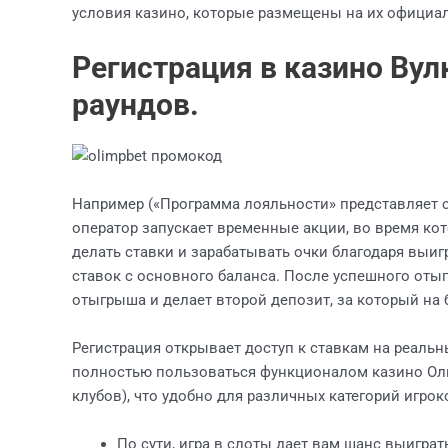
условия казино, которые размещены на их официал
Регистрация в казино Ву
раундов.
Например («Программа лояльности» представляет с
оператор запускает временные акции, во время кот
делать ставки и зарабатывать очки благодаря выи
ставок с основного баланса. После успешного оты
отыгрыша и делает второй депозит, за который на 
Регистрация открывает доступ к ставкам на реал
полностью пользоваться функционалом казино Олим
клубов), что удобно для различных категорий игрок
По сути, игра в слоты дает вам шанс выиграт