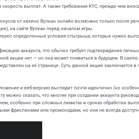
 скорость выплат. А также требования KYC, прежде чем внос
 бонусов от казино Вулкан онлайн возможно только после рег
ии), на сайте Вулкан перед началом игры.
вуют определенные условия отыгрыша, которые нужно выпо
фикацию аккаунта, что обычно требует подтверждения личны
ной акции нет — но она может появиться в будущем. В casino
редставлен на её странице. Суть данной акции заключается в
иложение и веб-версию выглядит почти идентично (но особен
ыту можно сказать, что многие при создании аккаунта руков
ем, особенно при сложных лимитах и сроках обработки выпл
ными фриспинами или промокодами, но они не всегда доступ