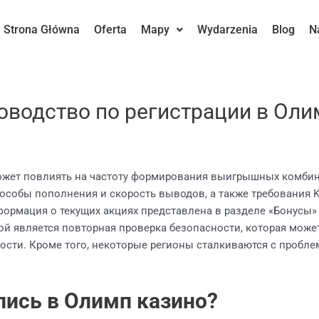
Strona Główna
Oferta
Mapy
Wydarzenia
Blog
N
водство по регистрации в Оли
может повлиять на частоту формирования выигрышных комбина
особы пополнения и скорость выводов, а также требования K
ормация о текущих акциях представлена в разделе «Бонусы»
кой является повторная проверка безопасности, которая мож
ости. Кроме того, некоторые регионы сталкиваются с пробле
пись в Олимп казино?