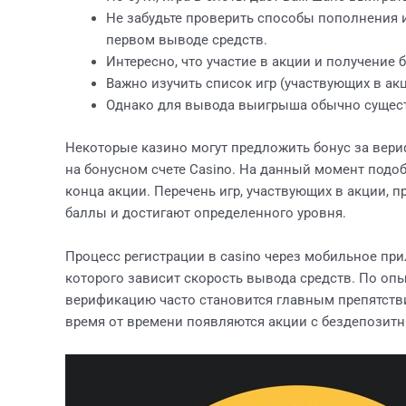
Не забудьте проверить способы пополнения и
первом выводе средств.
Интересно, что участие в акции и получение
Важно изучить список игр (участвующих в акц
Однако для вывода выигрыша обычно сущест
Некоторые казино могут предложить бонус за вери
на бонусном счете Casino. На данный момент подоб
конца акции. Перечень игр, участвующих в акции, п
баллы и достигают определенного уровня.
Процесс регистрации в casino через мобильное пр
которого зависит скорость вывода средств. По оп
верификацию часто становится главным препятстви
время от времени появляются акции с бездепозит