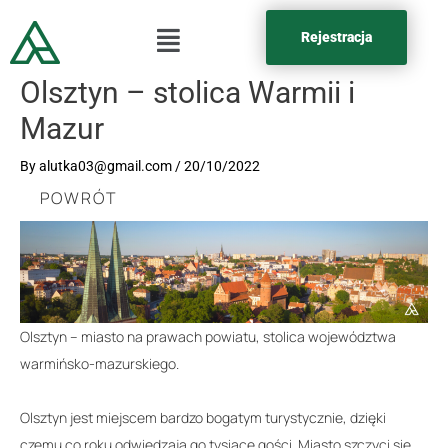
Rejestracja
Olsztyn – stolica Warmii i
Mazur
By
alutka03@gmail.com
/
20/10/2022
POWRÓT
Olsztyn – miasto na prawach powiatu, stolica województwa
warmińsko-mazurskiego.
Olsztyn jest miejscem bardzo bogatym turystycznie, dzięki
czemu co roku odwiedzają go tysiące gości. Miasto szczyci się