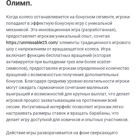
Олимп.
Когда колесо останавливается на бонусном сегменте, игроки
попадают в эффектную бонусную игру с уникальной
механикой. Эта инновационная игра (разработанная),
предоставляет игрокам уникальный опыт, сочетая
https://unmissable25.com/
элементы традиционного игрового
шоу с напряжением от вращающегося колеса. Игра
включает функцию бесплатных вращений (которая
активируется при выпадении трех или более scatter-
символов), предоставляя игрокам определенное количество
вращений с возможностью получения дополнительных
бонусов. Благодаря среднему уровню волатильности игроки
могут ожидать гармоничное сочетание маленьких
выигрышей и возможностей для крупных выплат, что делает
игровой процесс захватывающим на протяжении всей
сессии. Интуитивный интерфейс позволяет игрокам легко
настраивать размеры ставок и вращать барабаны, что
делает игру доступной для новичков и опытных участников.
Действие игры разворачивается на фоне сверкающего