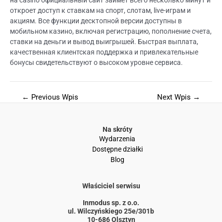
на casino официальный сайт займет всего несколько минут и
откроет доступ к ставкам на спорт, слотам, live-играм и
акциям. Все функции десктопной версии доступны в
мобильном казино, включая регистрацию, пополнение счета,
ставки на деньги и вывод выигрышей. Быстрая выплата,
качественная клиентская поддержка и привлекательные
бонусы свидетельствуют о высоком уровне сервиса.
←
Previous Wpis
Next Wpis
→
Na skróty
Wydarzenia
Dostępne działki
Blog
Właściciel serwisu
Inmodus sp. z o.o.
ul. Wilczyńskiego 25e/301b
10-686 Olsztyn