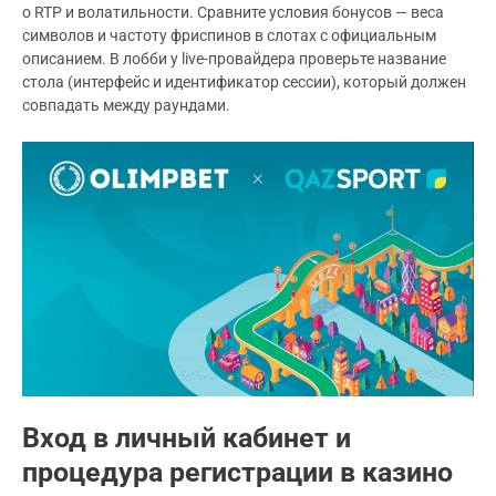
о RTP и волатильности. Сравните условия бонусов — веса
символов и частоту фриспинов в слотах с официальным
описанием. В лобби у live-провайдера проверьте название
стола (интерфейс и идентификатор сессии), который должен
совпадать между раундами.
Вход в личный кабинет и
процедура регистрации в казино