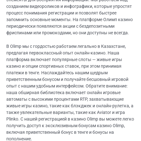
созданием видеороликов и инфографики, которые упростят
процесс понимания регистрации и позволят быстрее
запомнить основные моменты. На платформе Олимп казино
периодически появляются акции с бездепозитными
фриспинами или промокодами, но они доступны не всегда.
В Olimp мы с гордостью работаем легально в Казахстане,
предлагая первоклассный опыт онлайн-казино. Наша
платформа включает популярные слоты — живые игры
казино и опции спортивных ставок, при этом принимая
платежи в тенге. Наслаждайтесь нашим щедрым
приветственным бонусом и получайте бесшовный игровой
опыт с нашим удобным интерфейсом. Обратите внимание:
наша обширная библиотека включает онлайн игровые
автоматы с высокими процентами RTP, захватывающие
живые игры казино, такие как блэкджек и онлайн-рулетка, а
также увлекательные варианты, такие как Aviator и игра
Plinko. С нашей регистрацией в казино Olimp вы можете легко
получить доступ к эксклюзивным бонусам казино Olimp,
включая приветственный бонус в тенге и бонусы на
пополнение.