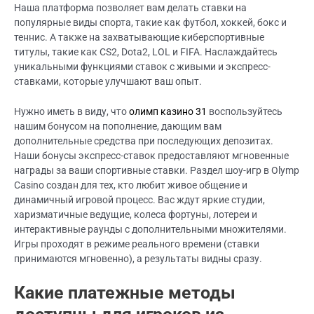
Наша платформа позволяет вам делать ставки на
популярные виды спорта, такие как футбол, хоккей, бокс и
теннис. А также на захватывающие киберспортивные
титулы, такие как CS2, Dota2, LOL и FIFA. Наслаждайтесь
уникальными функциями ставок с живыми и экспресс-
ставками, которые улучшают ваш опыт.
Нужно иметь в виду, что
олимп казино 31
воспользуйтесь
нашим бонусом на пополнение, дающим вам
дополнительные средства при последующих депозитах.
Наши бонусы экспресс-ставок предоставляют мгновенные
награды за ваши спортивные ставки. Раздел шоу-игр в Olymp
Casino создан для тех, кто любит живое общение и
динамичный игровой процесс. Вас ждут яркие студии,
харизматичные ведущие, колеса фортуны, лотереи и
интерактивные раунды с дополнительными множителями.
Игры проходят в режиме реального времени (ставки
принимаются мгновенно), а результаты видны сразу.
Какие платежные методы