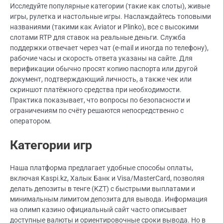
Исследуйте популярные категории (такие как слоты), живые
игры, рулетка и настольные игры. Наслаждайтесь топовыми
названиями (такими как Aviator и Plinko), все с высокими
слотами RTP для ставок на реальные деньги. Служба
поддержки отвечает через чат (e-mail и иногда по телефону),
рабочие часы и скорость ответа указаны на сайте. Для
верификации обычно просят копию паспорта или другой
документ, подтверждающий личность, а также чек или
скриншот платёжного средства при необходимости.
Практика показывает, что вопросы по безопасности и
ограничениям по счёту решаются непосредственно с
оператором.
Категории игр
Наша платформа предлагает удобные способы оплаты,
включая Kaspi.kz, Халык Банк и Visa/MasterCard, позволяя
делать депозиты в тенге (KZT) с быстрыми выплатами и
минимальным лимитом депозита для вывода. Информация
на олимп казино официальный сайт часто описывает
доступные валюты и ориентировочные сроки вывода. Но в