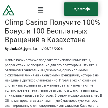
Rejestracja
Olimp Casino Получите 100%
Бонус и 100 Бесплатных
Вращений в Казахстане
By
alutka03@gmail.com
/
06/06/2026
Олимп казино также предлагает эксклюзивные игры,
разработанные специально для его платформы. Эти игры
отличаются уникальным дизайном, оригинальными
сюжетными линиями и бонусными функциями, которые не
найдешь в других онлайн-казино. Играя в эксклюзивные
слоты и настольные игры — пользователи получают не
только новые впечатления от игры, но и шанс на выигрыш
уникальных призов и бонусов.
В целом можно сказать, что В
Olimp мы предлагаем динамичную букмекерскую контору,
адаптированную для спортивных энтузиастов Казахстана.