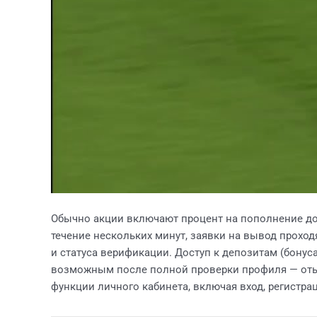
Обычно акции включают процент на пополнение до
течение нескольких минут, заявки на вывод проход
и статуса верификации. Доступ к депозитам (бонус
возможным после полной проверки профиля — отыг
функции личного кабинета, включая вход, регистрац