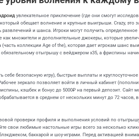
андроид
увлекательное приключение (где они смогут исследов
оторый обещает волнение и крупные выигрыши. Crazy, это з
ь развлечений и шанса. Игроки могут получить определенное
ие как множители и дополнительные джокеры, которые увели
(часть коллекции Age of the), которая дает игрокам шанс вы
т обязательному отыгрышу с вейджером x35, а фриспины нач
 себе безопасную игру), быстрые выплаты и круглосуточное 
абочее зеркало позволяет войти в личный кабинет (пополнит
испины, кэшбек и бонус до 5000₽ на первый депозит. Сайт 
брабатывается в среднем от нескольких минут до 72 часов, 
азовой проверки профиля и выполнения условий по отыгрышу
йте свои любимые настольные игры всего за несколько кликов
 блэкджеком, баккарой и шоу-играми. Перед активацией вним