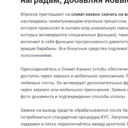
Игроков приглашают на
олимп казино скачать на 
наслаждаясь захватывающим игровым процессом, к
которое привносит в онлайн-игру уникальную смес
которых активируются специальные функции), так
включает в себя функцию прогрессивного джекпота 
вращая барабаны. Все бонусные средства подлежа
пополнениями.
Присоединяйтесь к Олимп Казино (чтобы обеспечить
доступен через зеркало и мобильное приложение. Р
любимые слоты. Он активирует дополнительные фр
через зеркало или мобильное приложение. Заявка о
фото документа и подтверждение способа оплаты.
Заявки на вывод средств обрабатываются после б
потребоваться стандартная процедура KYC. Запуска
задержек и легко переключайтесь между рулеткой,