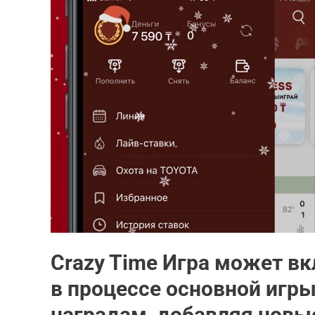
Crazy Time Игра может в
в процессе основной игр
наградам, добавляя новы