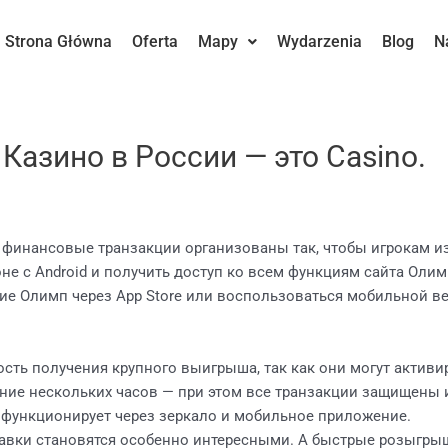
Strona Główna
Oferta
Mapy
Wydarzenia
Blog
N
азино в России — это Casino.
 финансовые транзакции организованы так, чтобы игрокам из
оне с Android и получить доступ ко всем функциям сайта Оли
ие Олимп через App Store или воспользоваться мобильной ве
сть получения крупного выигрыша, так как они могут актив
ние нескольких часов — при этом все транзакции защищены 
 и функционирует через зеркало и мобильное приложение.
авки становятся особенно интересными. А быстрые розыгры