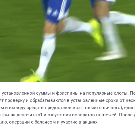
 установленной суммы и фриспины на популярные слоты. По
ят проверку и обрабатываются в установленные сроки от нес
ам и выводу средств предоставляется только с личного), един
рыша депозита х1 и отсутствия возвратов платежей. После 
ию, операции с балансом и участие в акциях.