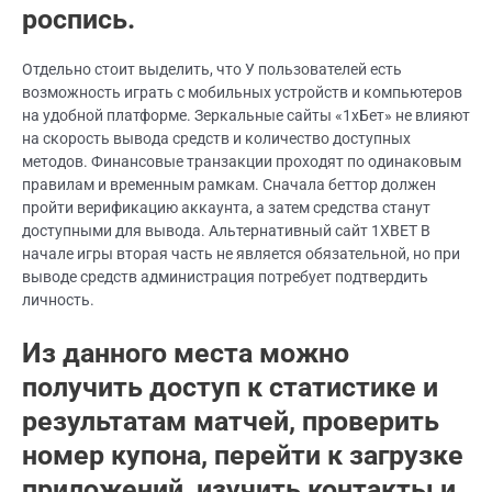
роспись.
Отдельно стоит выделить, что У пользователей есть
возможность играть с мобильных устройств и компьютеров
на удобной платформе. Зеркальные сайты «1хБет» не влияют
на скорость вывода средств и количество доступных
методов. Финансовые транзакции проходят по одинаковым
правилам и временным рамкам. Сначала беттор должен
пройти верификацию аккаунта, а затем средства станут
доступными для вывода. Альтернативный сайт 1XBET В
начале игры вторая часть не является обязательной, но при
выводе средств администрация потребует подтвердить
личность.
Из данного места можно
получить доступ к статистике и
результатам матчей, проверить
номер купона, перейти к загрузке
приложений, изучить контакты и