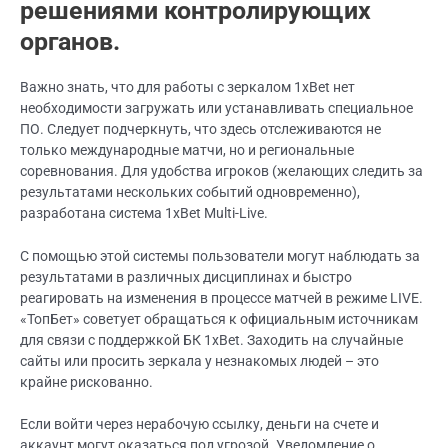
решениями контролирующих
органов.
Важно знать, что для работы с зеркалом 1xBet нет
необходимости загружать или устанавливать специальное
ПО. Следует подчеркнуть, что здесь отслеживаются не
только международные матчи, но и региональные
соревнования. Для удобства игроков (желающих следить за
результатами нескольких событий одновременно),
разработана система 1xBet Multi-Live.
С помощью этой системы пользователи могут наблюдать за
результатами в различных дисциплинах и быстро
реагировать на изменения в процессе матчей в режиме LIVE.
«ТопБет» советует обращаться к официальным источникам
для связи с поддержкой БК 1xBet. Заходить на случайные
сайты или просить зеркала у незнакомых людей – это
крайне рискованно.
Если войти через нерабочую ссылку, деньги на счете и
аккаунт могут оказаться под угрозой. Уведомление о