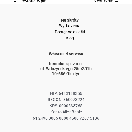
←
Previous Wpis
Next Wpis
→
Na skróty
Wydarzenia
Dostępne działki
Blog
Właściciel serwisu
Inmodus sp. z o.o.
ul. Wilczyńskiego 25e/301b
10-686 Olsztyn
NIP: 6423188356
REGON: 360073224
KRS: 0000533765
Konto Alior Bank:
61 2490 0005 0000 4500 7287 5186