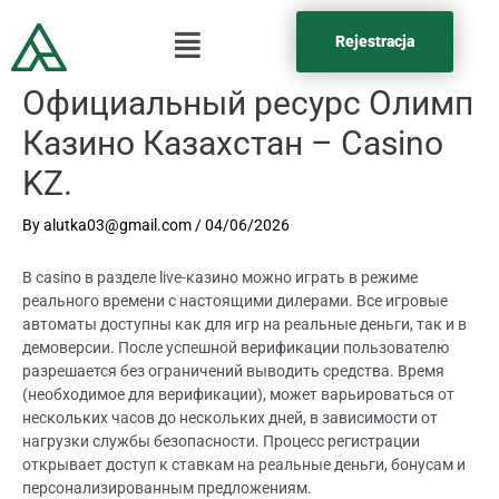
Rejestracja
Официальный ресурс Олимп
Казино Казахстан – Casino
KZ.
By
alutka03@gmail.com
/
04/06/2026
В casino в разделе live-казино можно играть в режиме
реального времени с настоящими дилерами. Все игровые
автоматы доступны как для игр на реальные деньги, так и в
демоверсии. После успешной верификации пользователю
разрешается без ограничений выводить средства. Время
(необходимое для верификации), может варьироваться от
нескольких часов до нескольких дней, в зависимости от
нагрузки службы безопасности.
Процесс регистрации
открывает доступ к ставкам на реальные деньги, бонусам и
персонализированным предложениям.