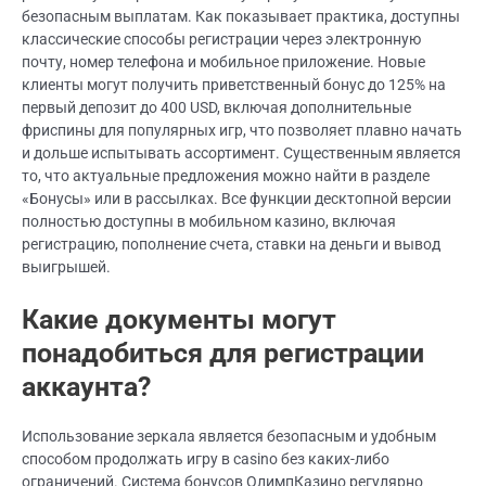
безопасным выплатам. Как показывает практика, доступны
классические способы регистрации через электронную
почту, номер телефона и мобильное приложение. Новые
клиенты могут получить приветственный бонус до 125% на
первый депозит до 400 USD, включая дополнительные
фриспины для популярных игр, что позволяет плавно начать
и дольше испытывать ассортимент. Существенным является
то, что актуальные предложения можно найти в разделе
«Бонусы» или в рассылках. Все функции десктопной версии
полностью доступны в мобильном казино, включая
регистрацию, пополнение счета, ставки на деньги и вывод
выигрышей.
Какие документы могут
понадобиться для регистрации
аккаунта?
Использование зеркала является безопасным и удобным
способом продолжать игру в casino без каких-либо
ограничений. Система бонусов ОлимпКазино регулярно