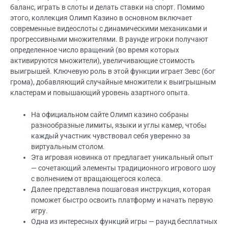
баланс, играть в слоты и делать ставки на спорт. Помимо
этого, коллекция Олимп Казино в основном включает
современные видеослоты с динамическими механиками и
прогрессивными множителями. В раунде игроки получают
определенное число вращений (во время которых
активируются множители), увеличивающие стоимость
выигрышей. Ключевую роль в этой функции играет Зевс (бог
грома), добавляющий случайные множители к выигрышным
кластерам и повышающий уровень азартного опыта.
На официальном сайте Олимп казино собраны
разнообразные лимиты, языки и углы камер, чтобы
каждый участник чувствовал себя уверенно за
виртуальным столом.
Эта игровая новинка от предлагает уникальный опыт
— сочетающий элементы традиционного игрового шоу
с волнением от вращающегося колеса.
Далее представлена пошаговая инструкция, которая
поможет быстро освоить платформу и начать первую
игру.
Одна из интересных функций игры — раунд бесплатных