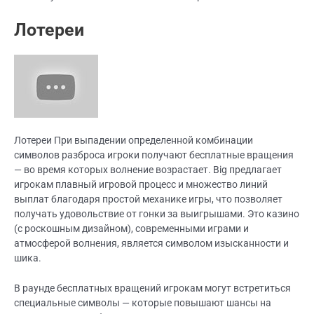
Лотереи
Лотереи При выпадении определенной комбинации
символов разброса игроки получают бесплатные вращения
— во время которых волнение возрастает. Big предлагает
игрокам плавный игровой процесс и множество линий
выплат благодаря простой механике игры, что позволяет
получать удовольствие от гонки за выигрышами. Это казино
(с роскошным дизайном), современными играми и
атмосферой волнения, является символом изысканности и
шика.
В раунде бесплатных вращений игрокам могут встретиться
специальные символы — которые повышают шансы на