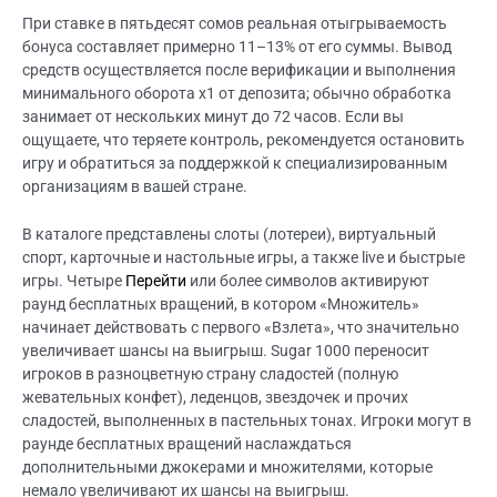
При ставке в пятьдесят сомов реальная отыгрываемость
бонуса составляет примерно 11–13% от его суммы.
Вывод
средств осуществляется после верификации и выполнения
минимального оборота x1 от депозита; обычно обработка
занимает от нескольких минут до 72 часов. Если вы
ощущаете, что теряете контроль, рекомендуется остановить
игру и обратиться за поддержкой к специализированным
организациям в вашей стране.
В каталоге представлены слоты (лотереи), виртуальный
спорт, карточные и настольные игры, а также live и быстрые
игры. Четыре
Перейти
или более символов активируют
раунд бесплатных вращений, в котором «Множитель»
начинает действовать с первого «Взлета», что значительно
увеличивает шансы на выигрыш. Sugar 1000 переносит
игроков в разноцветную страну сладостей (полную
жевательных конфет), леденцов, звездочек и прочих
сладостей, выполненных в пастельных тонах. Игроки могут в
раунде бесплатных вращений наслаждаться
дополнительными джокерами и множителями, которые
немало увеличивают их шансы на выигрыш.