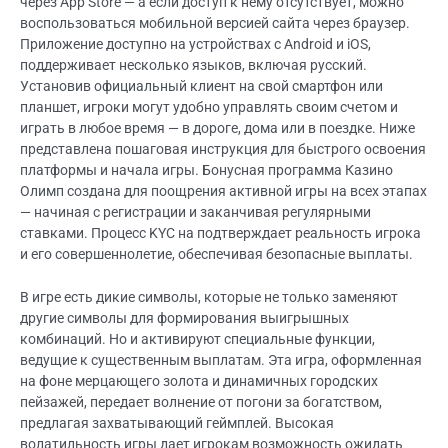
через App Store — а если доступ к нему отсутствует, можно
воспользоваться мобильной версией сайта через браузер.
Приложение доступно на устройствах с Android и iOS,
поддерживает несколько языков, включая русский.
Установив официальный клиент на свой смартфон или
планшет, игроки могут удобно управлять своим счетом и
играть в любое время — в дороге, дома или в поездке. Ниже
представлена пошаговая инструкция для быстрого освоения
платформы и начала игры. Бонусная программа Казино
Олимп создана для поощрения активной игры на всех этапах
— начиная с регистрации и заканчивая регулярными
ставками. Процесс KYC на подтверждает реальность игрока
и его совершеннолетие, обеспечивая безопасные выплаты.
В игре есть дикие символы, которые не только заменяют
другие символы для формирования выигрышных
комбинаций. Но и активируют специальные функции,
ведущие к существенным выплатам. Эта игра, оформленная
на фоне мерцающего золота и динамичных городских
пейзажей, передает волнение от погони за богатством,
предлагая захватывающий геймплей. Высокая
волатильность игры дает игрокам возможность ожидать