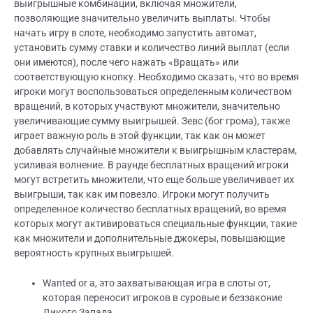
выигрышные комбинации, включая множители,
позволяющие значительно увеличить выплаты. Чтобы
начать игру в слоте, необходимо запустить автомат,
установить сумму ставки и количество линий выплат (если
они имеются), после чего нажать «Вращать» или
соответствующую кнопку. Необходимо сказать, что во время
игроки могут воспользоваться определенным количеством
вращений, в которых участвуют множители, значительно
увеличивающие сумму выигрышей. Зевс (бог грома), также
играет важную роль в этой функции, так как он может
добавлять случайные множители к выигрышным кластерам,
усиливая волнение. В раунде бесплатных вращений игроки
могут встретить множители, что еще больше увеличивает их
выигрыши, так как им повезло. Игроки могут получить
определенное количество бесплатных вращений, во время
которых могут активироваться специальные функции, такие
как множители и дополнительные джокеры, повышающие
вероятность крупных выигрышей.
Wanted or a, это захватывающая игра в слоты от,
которая переносит игроков в суровые и беззаконие
Дикого Запада.