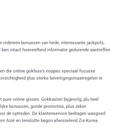
n iedereen bonussen van hede, interessante jackpots,
 ben intact hoeveelheid informatie gedurende aantreffen
oden die online gokhuis’s noppes speciaal focusse
orzichtigheid plus sterke beveiligingsmaatregelen te
pure online gissen. Gokkasten bijgevolg, plu heel
lijke bonussen, goede promoties, plus zeker
 voor de optreden. De klantenservice bedragen wasgoed
 om Azië en tenslotte begon afwisselend Zui-Korea.