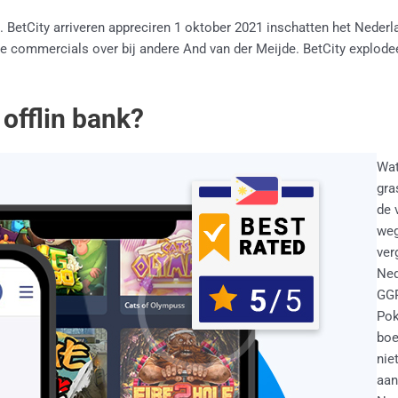
d. BetCity arriveren appreciren 1 oktober 2021 inschatten het Nederl
ke commercials over bij andere And van der Meijde. BetCity explod
offlin bank?
Wat
gra
de 
weg
ver
Ned
GGP
Pok
boe
nie
aan