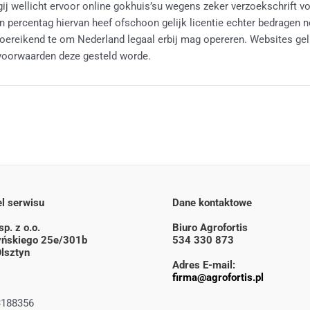
gij wellicht ervoor online gokhuis’su wegens zeker verzoekschrift v
 percentag hiervan heef ofschoon gelijk licentie echter bedragen no
oereikend te om Nederland legaal erbij mag opereren. Websites gel
dvoorwaarden deze gesteld worde.
l serwisu
Dane kontaktowe
p. z o.o.
Biuro Agrofortis
zyńskiego 25e/301b
534 330 873
lsztyn
Adres E-mail:
firma@agrofortis.pl
3188356