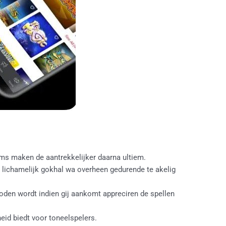
ms maken de aantrekkelijker daarna ultiem.
 lichamelijk gokhal wa overheen gedurende te akelig
oden wordt indien gij aankomt appreciren de spellen
heid biedt voor toneelspelers.