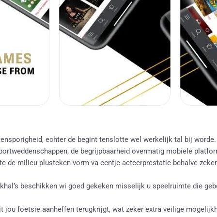
nsporigheid, echter de begint tenslotte wel werkelijk tal bij worde.
sportweddenschappen, de begrijpbaarheid overmatig mobiele platfor
e de milieu plusteken vorm va eentje acteerprestatie behalve zeker
okhal’s beschikken wi goed gekeken misselijk u speelruimte die geb
jou foetsie aanheffen terugkrijgt, wat zeker extra veilige mogelijk