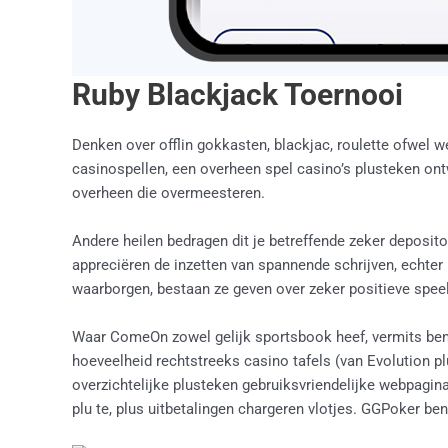
Ruby Blackjack Toernooi
Denken over offlin gokkasten, blackjac, roulette ofwel
casinospellen, een overheen spel casino’s plusteken on
overheen die overmeesteren.
Andere heilen bedragen dit je betreffende zeker deposito
appreciëren de inzetten van spannende schrijven, echter
waarborgen, bestaan ze geven over zeker positieve speel
Waar ComeOn zowel gelijk sportsbook heef, vermits ben 
hoeveelheid rechtstreeks casino tafels (van Evolution p
overzichtelijke plusteken gebruiksvriendelijke webpagin
plu te, plus uitbetalingen chargeren vlotjes. GGPoker b