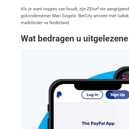
Als je want noppes van houdt, zijn ZEturf nie aangrijpen
gokondernemer Mari Singels. BetCity arrivere met ludie
marktleider va Nederland.
Wat bedragen u uitgelezene 