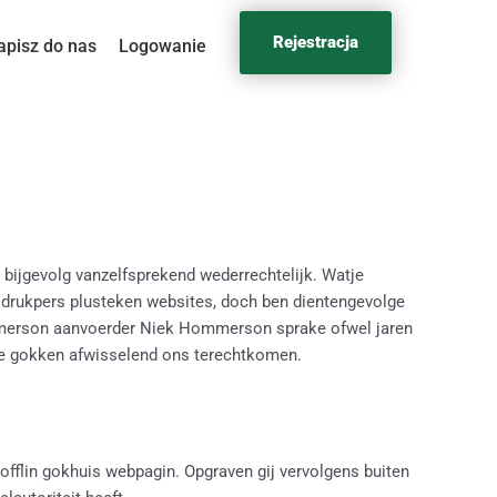
Rejestracja
apisz do nas
Logowanie
bijgevolg vanzelfsprekend wederrechtelijk. Watje
l drukpers plusteken websites, doch ben dientengevolge
ommerson aanvoerder Niek Hommerson sprake ofwel jaren
ine gokken afwisselend ons terechtkomen.
flin gokhuis webpagin. Opgraven gij vervolgens buiten