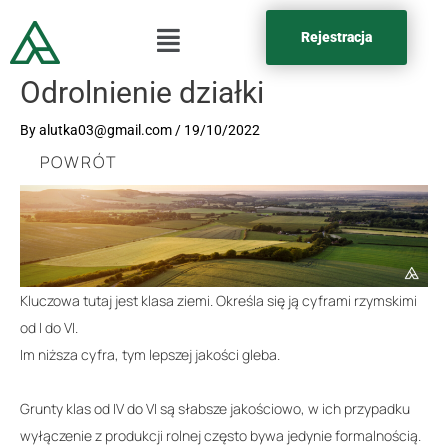
Rejestracja
Odrolnienie działki
By
alutka03@gmail.com
/
19/10/2022
POWRÓT
Kluczowa tutaj jest klasa ziemi. Określa się ją cyframi rzymskimi
od I do VI.
Im niższa cyfra, tym lepszej jakości gleba.
Grunty klas od IV do VI są słabsze jakościowo, w ich przypadku
wyłączenie z produkcji rolnej często bywa jedynie formalnością.