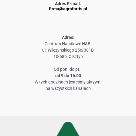
Adres E-mail:
firma@agrofortis.pl
Adres:
Centrum Handlowe H&B
ul. Wilczyńskiego 25e/301B
10-686, Olsztyn
Od pon. do pt. :
od 9 do 16.00
W tych godzinach jesteśmy aktywni
na wszystkich kanałach