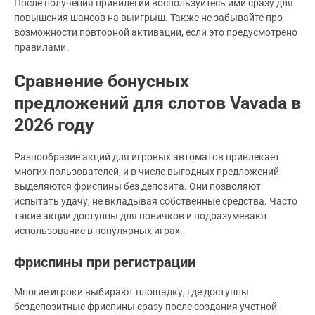
После получения привилегий воспользуйтесь ими сразу для
повышения шансов на выигрыш. Также не забывайте про
возможности повторной активации, если это предусмотрено
правилами.
Сравнение бонусных
предложений для слотов Vavada в
2026 году
Разнообразие акций для игровых автоматов привлекает
многих пользователей, и в числе выгодных предложений
выделяются фриспины без депозита. Они позволяют
испытать удачу, не вкладывая собственные средства. Часто
такие акции доступны для новичков и подразумевают
использование в популярных играх.
Фриспины при регистрации
Многие игроки выбирают площадку, где доступны
бездепозитные фриспины сразу после создания учетной