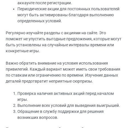
аккаунте после регистрации.
Периодические акции для постоянных пользователей
могут быть активированы благодаря выполнению
определенных условий.
Регулярно изучайте разделы с акциями на сайте. Это
поможет не упустить выгодные предложения, которые могут
быть установлены на случайные интервалы времени или
конкретные игры.
Важно обратить внимание на условия использования
привилегий. Каждый вариант может иметь свои требования
по ставкам или ограничению по времени. Изучение данных
деталей предотвратит неприятные сюрпризы.
Проверка наличия активных акций перед началом
игры.
Выполнение всех условий для выведения выигрышей.
Обращение в службу поддержки для решения
возникших вопросов.