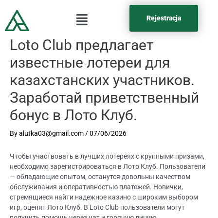
Rejestracja
Loto Club предлагает
известные лотереи для
казахстанских участников.
Заработай приветственный
бонус в Лото Клуб.
By
alutka03@gmail.com
/
07/06/2026
Чтобы участвовать в лучших лотереях с крупными призами,
необходимо зарегистрироваться в Лото Клуб. Пользователи
— обладающие опытом, останутся довольны качеством
обслуживания и оперативностью платежей. Новички,
стремящиеся найти надежное казино с широким выбором
игр, оценят Лото Клуб.
В Loto Club пользователи могут
получить помощь через чат и горячую линию.