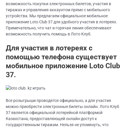
возможность покупки электронных билетов, участия в
тиражах и управления аккаунтом прямо с мобильного
устройства. Мы предлагаем официальное мобильное
приложение Loto Club 37 для удобного участия в лотереях.
Примечательно, что чат и горячая линия обеспечивают
возможность получить помощь в Лото Клуб.
Для участия в лотереях с
помощью телефона существует
мобильное приложение Loto Club
37.
Все розыгрыши проводятся официально, а для участия
можно приобрести электронные билеты онлайн. Лото Клуб
37 является официальной лотерейной платформой
Казахстана, предоставляющей онлайн-доступ к
государственным тиражам. Нельзя не упомянуть, что