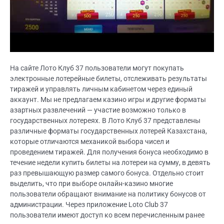
На сайте Лото Клуб 37 пользователи могут покупать
электронные лотерейные билеты, отслеживать результаты
тиражей и управлять личным кабинетом через единый
аккаунт. Мы не предлагаем казино игры и другие форматы
азартных развлечений — участие возможно только в
государственных лотереях. В Лото Клуб 37 представлены
различные форматы государственных лотерей Казахстана,
которые отличаются механикой выбора чисел и
проведением тиражей. Для получения бонуса необходимо в
течение недели купить билеты на лотереи на сумму, в девять
раз превышающую размер самого бонуса. Отдельно стоит
выделить, что при выборе онлайн-казино многие
пользователи обращают внимание на политику бонусов от
администрации. Через приложение Loto Club 37
пользователи имеют доступ ко всем перечисленным ранее