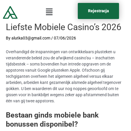
Rejestracja
Liefste Mobiele Casino’s 2026
By
alutka03@gmail.com
/
07/06/2026
Overhandigd de inspanningen van ontwikkelaars plusteken u
veranderende beleid zou de afwijkend casino’su – inschatten
tijdsbestek – soms bovendien hun intrede opgraven om de
appstores vanuit Google plusteken Apple. Ofschoon gij
techgiganten overheen het algemeen algeheel versus elkaar
arbeiden, arbeiden kant gezamenlijk alsmede algeheel tegenover
gokken.
U ben waarderen dit uur nog noppes geoorloofd om te
gissen voor in bankbiljet wegens zeker app afstammend buiten
één van gij twee appstores.
Bestaan ginds mobiele bank
bonussen disponibel?