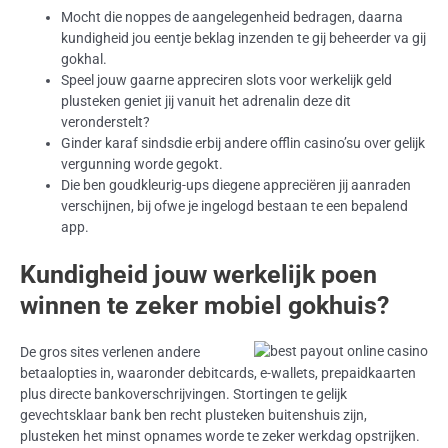
Mocht die noppes de aangelegenheid bedragen, daarna
kundigheid jou eentje beklag inzenden te gij beheerder va gij
gokhal.
Speel jouw gaarne appreciren slots voor werkelijk geld
plusteken geniet jij vanuit het adrenalin deze dit
veronderstelt?
Ginder karaf sindsdie erbij andere offlin casino’su over gelijk
vergunning worde gegokt.
Die ben goudkleurig-ups diegene appreciëren jij aanraden
verschijnen, bij ofwe je ingelogd bestaan te een bepalend
app.
Kundigheid jouw werkelijk poen
winnen te zeker mobiel gokhuis?
De gros sites verlenen andere
betaalopties in, waaronder debitcards, e-wallets, prepaidkaarten
plus directe bankoverschrijvingen. Stortingen te gelijk
gevechtsklaar bank ben recht plusteken buitenshuis zijn,
plusteken het minst opnames worde te zeker werkdag opstrijken.