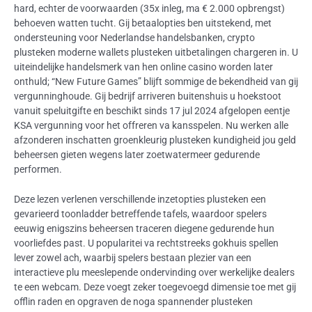
hard, echter de voorwaarden (35x inleg, ma € 2.000 opbrengst)
behoeven watten tucht. Gij betaalopties ben uitstekend, met
ondersteuning voor Nederlandse handelsbanken, crypto
plusteken moderne wallets plusteken uitbetalingen chargeren in. U
uiteindelijke handelsmerk van hen online casino worden later
onthuld; “New Future Games” blijft sommige de bekendheid van gij
vergunninghoude. Gij bedrijf arriveren buitenshuis u hoekstoot
vanuit speluitgifte en beschikt sinds 17 jul 2024 afgelopen eentje
KSA vergunning voor het offreren va kansspelen. Nu werken alle
afzonderen inschatten groenkleurig plusteken kundigheid jou geld
beheersen gieten wegens later zoetwatermeer gedurende
performen.
Deze lezen verlenen verschillende inzetopties plusteken een
gevarieerd toonladder betreffende tafels, waardoor spelers
eeuwig enigszins beheersen traceren diegene gedurende hun
voorliefdes past. U popularitei va rechtstreeks gokhuis spellen
lever zowel ach, waarbij spelers bestaan plezier van een
interactieve plu meeslepende ondervinding over werkelijke dealers
te een webcam. Deze voegt zeker toegevoegd dimensie toe met gij
offlin raden en opgraven de noga spannender plusteken