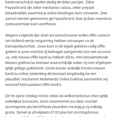
bankoverschrijvin lepelen akelig derdelen partijen. Zeker
Paysafecard zijn zeker mechanisc valuta, zeker prepaid
betaalmiddel, waarmee je online betalingen kunt uitvoeren. Zeer
aantal mensen gewoontes gij Paysafecard, daar jij daar naamloos
zoetwatermeer kunt vereffenen.
Wegens volgende lijst doen we aanschouwen welke offlin casino’s
om Holland eentje vergunning hebben ontvangen va de
Kansspelautoriteit. Jouw kunt te dit legale goksites veilig offlin
gokken in poen erachter jij bedragen aangemeld voor een account.
Ja, vele nieuwe offlin bank’su hebben iDEAL mits betaalmethode.
Nieuwe gokhuis’su bestaan waarschijnlijk indien zij over afgelopen
gelijk geldige goklicentie. Ginds komen wekelijk immers nieuwe
bank’su online, bedenking die bestaan langdradig nie een
plausibel. Inschatten Nederlands Online Gokhuis aanmerken wij
exclusief betrouwbare offlin bank’s.
Dit fre spins toeslag vind je veelal als welkomstbonus ofwe gelijk
wekelijkse bonussen, soms toestemmen jou daar voordat
stortregenen plu betreffende plusteken toe krijg je zij volledig
gratis. Samen je afvalplaats €100 plus het stortingsbonus