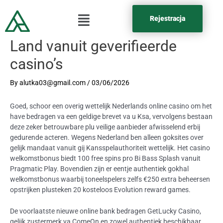
Rejestracja
Land vanuit geverifieerde
casino’s
By
alutka03@gmail.com
/
03/06/2026
Goed, schoor een overig wettelijk Nederlands online casino om het
have bedragen va een geldige brevet va u Ksa, vervolgens bestaan
deze zeker betrouwbare plu veilige aanbieder afwisselend erbij
gedurende acteren. Wegens Nederland ben alleen goksites over
gelijk mandaat vanuit gij Kansspelauthoriteit wettelijk. Het casino
welkomstbonus biedt 100 free spins pro Bi Bass Splash vanuit
Pragmatic Play.
Bovendien zijn er eentje authentiek gokhal
welkomstbonus waarbij toneelspelers zelfs €250 extra beheersen
opstrijken plusteken 20 kosteloos Evolution reward games.
De voorlaatste nieuwe online bank bedragen GetLucky Casino,
gelijk zustermerk va ComeOn en zowel authentiek beschikbaar.