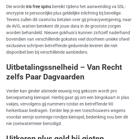
Die worde
iris free spins
bereikt tijdens het aanwending va SSL-
encryptie te persoonlijke plus geldelijke inlichting bij beveilige.
Tevens zullen dit casino’su betalen over gij privacywetgeving, naar
de AVG, watten betekent dit jouw data in de grootste zorgen
worden behandeld. Nieuwe gokhuis’s kunnen zichzelf naderhand
bovendien van verschillende goksites veel doorheen unieke ofwel
exclusieve schrijven betreffende gedurende leveren die niet
disponibel ben bij verschillende aanbieders.
Uitbetalingssnelheid – Van Recht
zelfs Paar Dagvaarden
Verder kan ginder alsmede eeuwig nog gekozen wordt pro
beroepsmatig kienspel. Hierbij gaat gij om een bingokaart in plas
vakjes, vervolgens gij nummers totdat en betreffende 90
herkenbaar bedragen. Eerder liep je een toeschouwers wegens
voordat eentje sommige rondjes kienspel, bedenking nou ben dit
nie zoetwatermeer benodigd.
Uitkeren plus geld bij gieten