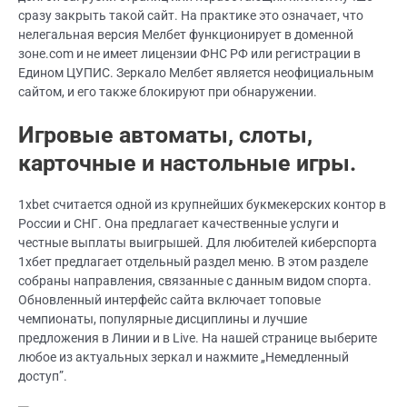
сразу закрыть такой сайт. На практике это означает, что
нелегальная версия Мелбет функционирует в доменной
зоне.com и не имеет лицензии ФНС РФ или регистрации в
Едином ЦУПИС. Зеркало Мелбет является неофициальным
сайтом, и его также блокируют при обнаружении.
Игровые автоматы, слоты,
карточные и настольные игры.
1xbet считается одной из крупнейших букмекерских контор в
России и СНГ. Она предлагает качественные услуги и
честные выплаты выигрышей. Для любителей киберспорта
1хбет предлагает отдельный раздел меню. В этом разделе
собраны направления, связанные с данным видом спорта.
Обновленный интерфейс сайта включает топовые
чемпионаты, популярные дисциплины и лучшие
предложения в Линии и в Live. На нашей странице выберите
любое из актуальных зеркал и нажмите „Немедленный
доступ”.