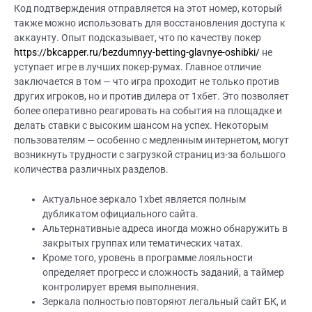
Код подтверждения отправляется на этот номер, который
также можно использовать для восстановления доступа к
аккаунту. Опыт подсказывает, что по качеству покер
https://bkcapper.ru/bezdumnyy-betting-glavnye-oshibki/
не
уступает игре в лучших покер-румах. Главное отличие
заключается в том — что игра проходит не только против
других игроков, но и против дилера от 1хбет. Это позволяет
более оперативно реагировать на события на площадке и
делать ставки с высоким шансом на успех. Некоторым
пользователям — особенно с медленным интернетом, могут
возникнуть трудности с загрузкой страниц из-за большого
количества различных разделов.
Актуальное зеркало 1xbet является полным
дубликатом официального сайта.
Альтернативные адреса иногда можно обнаружить в
закрытых группах или тематических чатах.
Кроме того, уровень в программе лояльности
определяет прогресс и сложность заданий, а таймер
контролирует время выполнения.
Зеркала полностью повторяют легальный сайт БК, и