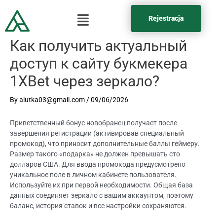
Rejestracja
Как получить актуальный
доступ к сайту букмекера
1XBet через зеркало?
By
alutka03@gmail.com
/
09/06/2026
Приветственный бонус новобранец получает после
завершения регистрации (активировав специальный
промокод), что приносит дополнительные баллы геймеру.
Размер такого «подарка» не должен превышать сто
долларов США. Для ввода промокода предусмотрено
уникальное поле в личном кабинете пользователя.
Используйте их при первой необходимости.
Общая база
данных соединяет зеркало с вашим аккаунтом, поэтому
баланс, история ставок и все настройки сохраняются.