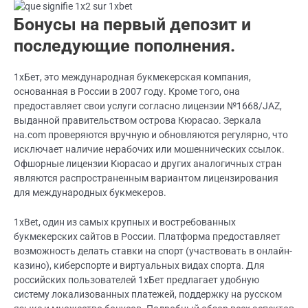
Бонусы на первый депозит и
последующие пополнения.
1хБет, это международная букмекерская компания,
основанная в России в 2007 году. Кроме того, она
предоставляет свои услуги согласно лицензии №1668/JAZ,
выданной правительством острова Кюрасао. Зеркала
на.com проверяются вручную и обновляются регулярно, что
исключает наличие нерабочих или мошеннических ссылок.
Офшорные лицензии Кюрасао и других аналогичных стран
являются распространенным вариантом лицензирования
для международных букмекеров.
1xBet, один из самых крупных и востребованных
букмекерских сайтов в России. Платформа предоставляет
возможность делать ставки на спорт (участвовать в онлайн-
казино), киберспорте и виртуальных видах спорта. Для
российских пользователей 1хБет предлагает удобную
систему локализованных платежей, поддержку на русском